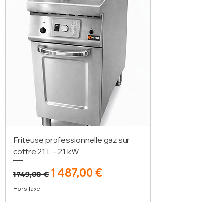
Friteuse professionnelle gaz sur
coffre 21 L – 21 kW
Prix original
Prix promotionnel
1 487,00 €
1 749,00 €
Hors Taxe