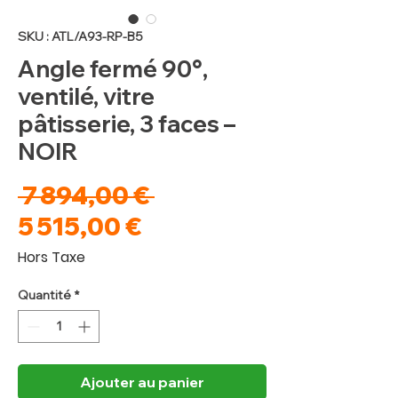
SKU : ATL/A93-RP-B5
Angle fermé 90°,
ventilé, vitre
pâtisserie, 3 faces –
NOIR
Prix
 7 894,00 € 
Prix
original
5 515,00 €
promotionnel
Hors Taxe
Quantité
*
Ajouter au panier