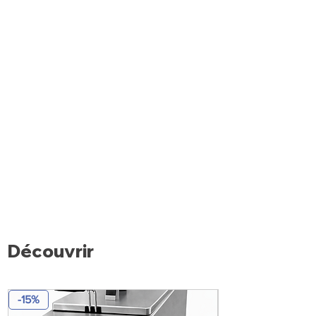
Sans réserve réfrigérée.
Châssis réalisé en tôle d'acier plastifié
(époxy), isolation en polyuréthane
sans CFC.
Appareil construit dans le respect des
normes (CE) en vigueur.
NB: Angle 45° sont neutre. Kit jonction
KJ/ALT obligatoire entre chaque
module.
Découvrir
-15%