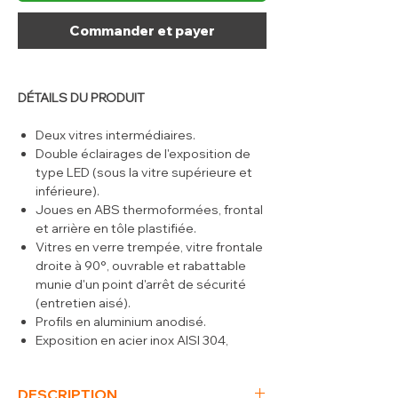
Commander et payer
DÉTAILS DU PRODUIT
Deux vitres intermédiaires.
Double éclairages de l'exposition de
type LED (sous la vitre supérieure et
inférieure).
Joues en ABS thermoformées, frontal
et arrière en tôle plastifiée.
Vitres en verre trempée, vitre frontale
droite à 90°, ouvrable et rabattable
munie d'un point d'arrêt de sécurité
(entretien aisé).
Profils en aluminium anodisé.
Exposition en acier inox AISI 304,
profondeur 700 mm (EURONORM et
GASTRONORM).
DESCRIPTION
Déflecteur en plexiglas, permettant