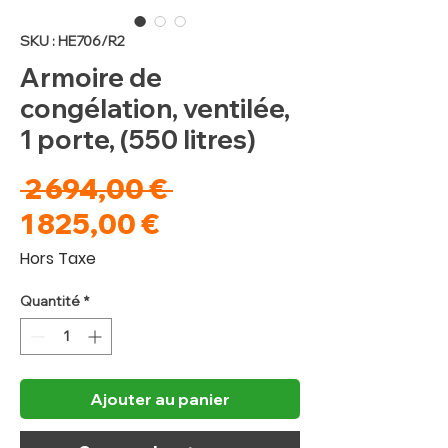
SKU : HE706/R2
Armoire de
congélation, ventilée,
1 porte, (550 litres)
Prix
 2 694,00 € 
Prix
original
1 825,00 €
promotionnel
Hors Taxe
Quantité
*
Ajouter au panier