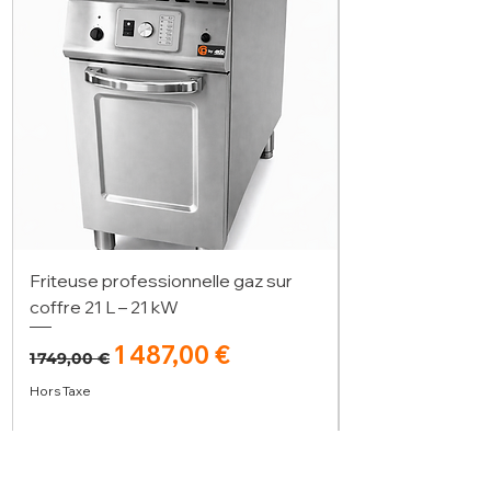
Friteuse professionnelle gaz sur
coffre 21 L – 21 kW
Prix original
Prix promotionnel
1 487,00 €
1 749,00 €
Hors Taxe
Ajouter au panier