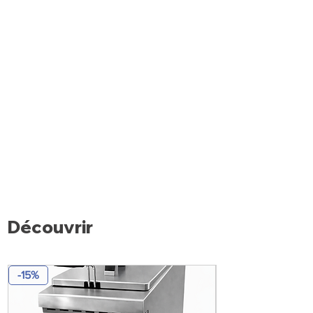
Isolation en polyuréthane sans CFC.
Pieds en inox réglables.
Appareils construits dans le respect
des normes (CE) en vigueur.
Découvrir
-15%