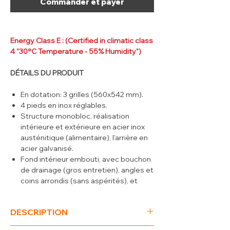
Commander et payer
Energy Class E : (Certified in climatic class
4 "30°C Temperature - 55% Humidity")
DÉTAILS DU PRODUIT
En dotation: 3 grilles (560x542 mm).
4 pieds en inox réglables.
Structure monobloc, réalisation
intérieure et extérieure en acier inox
austénitique (alimentaire), l'arrière en
acier galvanisé.
Fond intérieur embouti, avec bouchon
de drainage (gros entretien), angles et
coins arrondis (sans aspérités), et
crémaillères en acier inox.
Portes réversibles (prédisposition
DESCRIPTION
pour serrure à clés) (serrure en
option), avec poignée encastrée (non