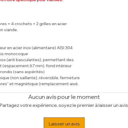
programmes, 6 p
Poids Brut (kg)
177
contrôler tempéra
Volume (m³)
1.8
souhait), ainsi qu
Produits spécifiq
ères + 4 crochets + 2 grilles en acier
"DRY AGED MATURI
on viande.
les fromages " 
Dispositif automa
30% à 99% (ultras
ieur en acier inox (alimentaire) AISI 304
modèles viande).
âssis monocoque
Renouvellement de 
inox (anti basculantes), permettant des
extraction autom
ait (espacement 67 mm), fond intérieur
Groupe à "Tampon"
rrondis (sans aspérités)
Isolation 75 mm "s
ue (non saillante), réversible, fermeture
Distribution homog
mbres" et magnétique (remplacement aisé,
température unif
ec arrêt à 100°, fermeture avec rappel
Panneau de co
e sonore et visuel pour "porte ouverte")
Aucun avis pour le moment
étanche).
permettant l'arrêt du ventilateur de
Partagez votre expérience, soyez le premier à laisser un avis
ure porte
sibilité au groupe compresseur, sur
Laisser un avis
on