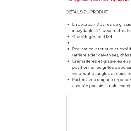
DÉTAILS DU PRODUIT
En dotation: 3 paires de glissi
inoxydable 2/1, pour maturati
Gaz réfrigérant R134.
Réalisation intérieure et extér
(arrière acier galvanise), ch
Crémaillères et glissières en 
positionner les grilles a souh
emboutit et angles et coins a
Portes avec poignée ergonomiq
assurée par joint "triple cha
sans outillage), charnières av
automatique (Dispositif alarm
Dispositif micro interrupteur, 
l'évaporateur, lors de l'ouvert
De série avec serrure a clés
Panneau supérieur pour acces
charnières, facilité d'inspecti