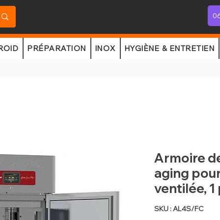
06
ROID
PRÉPARATION
INOX
HYGIÈNE & ENTRETIEN
Armoire d
aging pour
ventilée, 
SKU : AL4S/FC