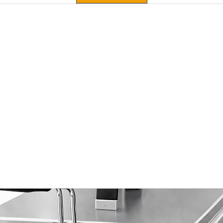
nte +43°), condenseur ventilé.
ionné), traité contre le sel et acides
lètement caché (non apparent)
 SCREEN (sous boîte fermée, 100%
CP.
upteur
vaporateur (électrique), nombre des
 (modifiables à souhait)
condensat (à gaz chaud)
s CFC (75 mm = super-isolé)
spect de toutes les normatives (CE) en