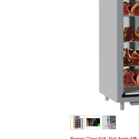
Energy Class N/A : Not Apply NB: