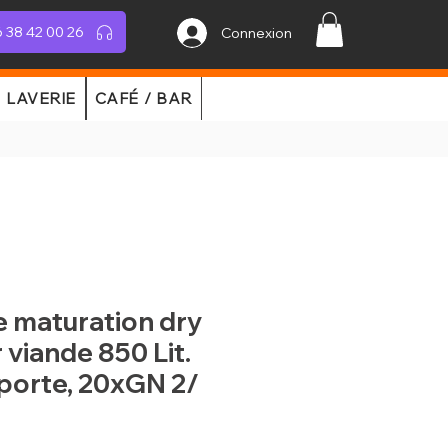
 38 42 00 26
Connexion
LAVERIE
CAFÉ / BAR
e maturation dry
 viande 850 Lit.
1 porte, 20xGN 2/