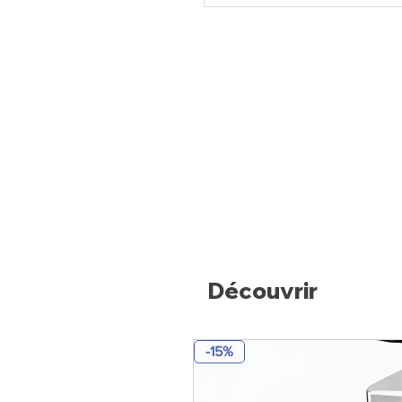
Groupe compresseur (T° ambia
Évaporateur ventilé (surdimens
alimentaires "coating", comp
Panneau de commande TOUCH
étanche), avec fonctions HAC
Eclairage interne, avec interr
Dégivrage automatique de l'é
dégivrages programme d'usine
Évaporation automatique du 
Isolation en polyuréthane san
4 pieds en inox réglables.
Appareil construit dans le re
vigueur.
Découvrir
-15%