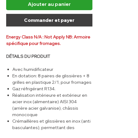
Ajouter au panier
Commander et payer
Energy Class N/A : Not Apply NB: Armoire
spécifique pour fromages.​
DÉTAILS DU PRODUIT
Avec humidificateur
En dotation: 8 paires de glissières + 8
grilles en plastique 2/1, pour fromages
Gaz réfrigérant R134.
Réalisation intérieure et extérieur en
acier inox (alimentaire) AISI 304
(arrière acier galvanise), châssis
monocoque
Crémaillères et glissières en inox (anti
basculantes), permettant des
positionner les grilles a souhait