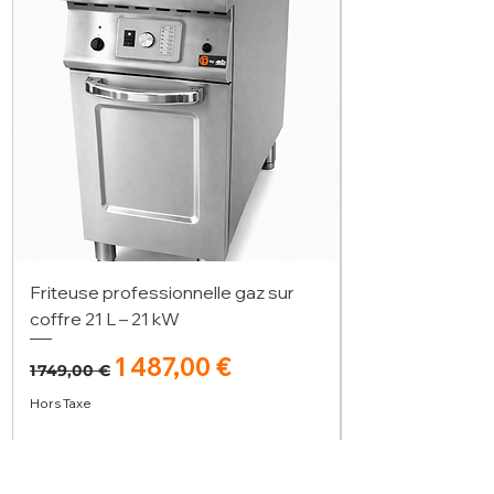
Friteuse professionnelle gaz sur
coffre 21 L – 21 kW
Prix original
Prix promotionnel
1 487,00 €
1 749,00 €
Hors Taxe
Ajouter au panier