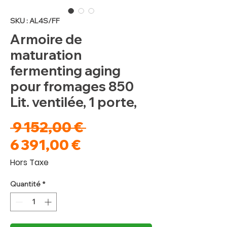
SKU : AL4S/FF
Armoire de
maturation
fermenting aging
pour fromages 850
Lit. ventilée, 1 porte,
Prix
 9 152,00 € 
Prix
original
6 391,00 €
promotionnel
Hors Taxe
Quantité
*