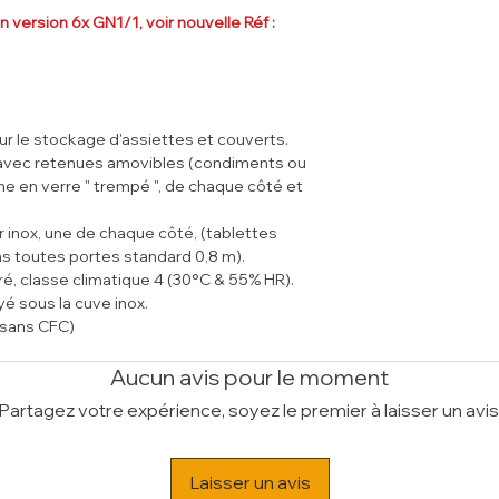
chêne clair ou chêne
Poids Brut (kg)
100
 version 6x GN1/1, voir nouvelle Réf :
actuel, élégant, épur
Volume (m³)
1.6
fonctionnel, convient
pour présentation (
entrées froides ou c
légumes, desserts...
 le stockage d'assiettes et couverts.
t avec retenues amovibles (condiments ou
ne en verre " trempé ", de chaque côté et
r inox, une de chaque côté, (tablettes
s toutes portes standard 0,8 m).
, classe climatique 4 (30°C & 55% HR).
yé sous la cuve inox.
(sans CFC)
pansé, sans CFC
condensat.
Aucun avis pour le moment
l).
Partagez votre expérience, soyez le premier à laisser un avis
avec freins.
Laisser un avis