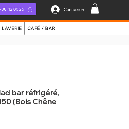
 38 42 00 26
Connexion
LAVERIE
CAFÉ / BAR
lad bar réfrigéré,
150 (Bois Chêne