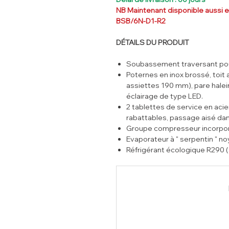
NB Maintenant disponible aussi en
BSB/6N-D1-R2
DÉTAILS DU PRODUIT
Soubassement traversant pour
Poternes en inox brossé, toi
assiettes 190 mm), pare halei
éclairage de type LED.
2 tablettes de service en acie
rabattables, passage aisé dan
Groupe compresseur incorporé
Evaporateur à " serpentin " no
Réfrigérant écologique R290 
Isolation en polyuréthane ex
Vidange pour évacuation du 
Régulateur électronique (digita
4 roulettes pivotantes dont 2 
NB: livré sans bac GN.