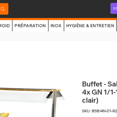
06
ROID
PRÉPARATION
INOX
HYGIÈNE & ENTRETIEN
Buffet - Sa
4x GN 1/1-
clair)
SKU : BSB/4N-D1-R2