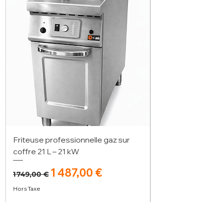
Friteuse professionnelle gaz sur
coffre 21 L – 21 kW
Prix original
Prix promotionnel
1 487,00 €
1 749,00 €
Hors Taxe