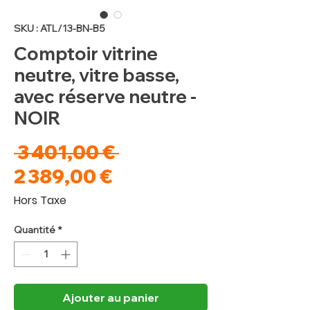
SKU : ATL/13-BN-B5
Comptoir vitrine
neutre, vitre basse,
avec réserve neutre -
NOIR
Prix
 3 401,00 € 
Prix
original
2 389,00 €
promotionnel
Hors Taxe
Quantité
*
Ajouter au panier