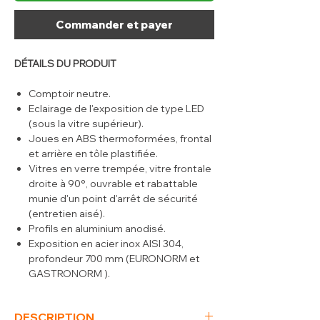
Commander et payer
DÉTAILS DU PRODUIT
Comptoir neutre.
Eclairage de l'exposition de type LED
(sous la vitre supérieur).
Joues en ABS thermoformées, frontal
et arrière en tôle plastifiée.
Vitres en verre trempée, vitre frontale
droite à 90°, ouvrable et rabattable
munie d'un point d'arrêt de sécurité
(entretien aisé).
Profils en aluminium anodisé.
Exposition en acier inox AISI 304,
profondeur 700 mm (EURONORM et
GASTRONORM ).
Déflecteur en plexiglas, permettant
une distribution homogène de la
DESCRIPTION
température.