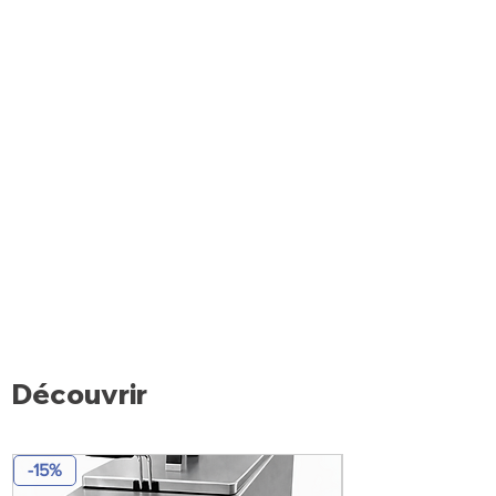
NB: Kit jonction KJ/ALT obligatoire entre
chaque module.
Découvrir
-15%