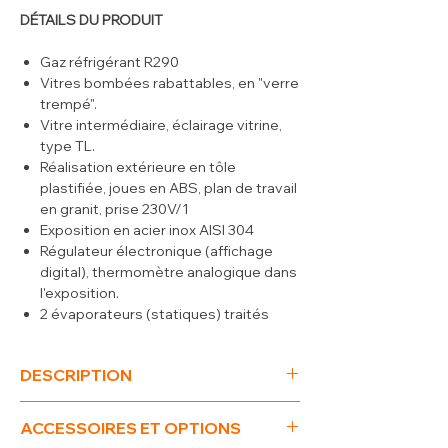
DÉTAILS DU PRODUIT
Gaz réfrigérant R290
Vitres bombées rabattables, en "verre
trempé".
Vitre intermédiaire, éclairage vitrine,
type TL.
Réalisation extérieure en tôle
plastifiée, joues en ABS, plan de travail
en granit, prise 230V/1
Exposition en acier inox AISI 304
Régulateur électronique (affichage
digital), thermomètre analogique dans
l'exposition.
2 évaporateurs (statiques) traités
contre les acides alimentaires (ou)
évaporateur ventilé (air forcé).
DESCRIPTION
Groupe compresseur incorporé,
classe climatique 3 (+25°C & RH 60%)
(L x P x H) mm
1500 x 1060 x 1205
Réserve réfrigérée.
ACCESSOIRES ET OPTIONS
T°
+4°+6°