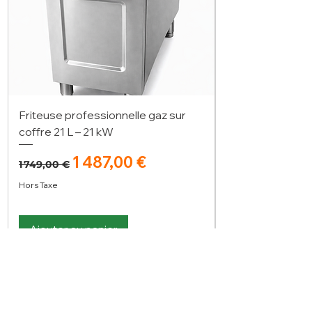
Friteuse professionnelle gaz sur
coffre 21 L – 21 kW
Prix original
Prix promotionnel
1 487,00 €
1 749,00 €
Hors Taxe
Ajouter au panier
Vous n'avez pas trouvé votre bonheur ?