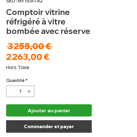
SKU : MY15/A1-R2
Comptoir vitrine
réfrigéré à vitre
bombée avec réserve
Prix
 3 255,00 € 
Prix
original
2 263,00 €
promotionnel
Hors Taxe
Quantité
*
Ajouter au panier
Commander et payer