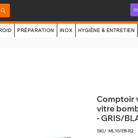
06
ROID
PRÉPARATION
INOX
HYGIÈNE & ENTRETIEN
Comptoir v
vitre bomb
- GRIS/B
SKU : ML10/E8-R2