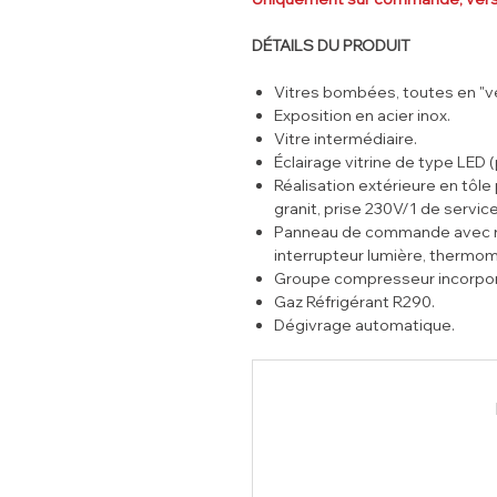
DÉTAILS DU PRODUIT
Vitres bombées, toutes en "v
Exposition en acier inox.
Vitre intermédiaire.
Éclairage vitrine de type LED 
Réalisation extérieure en tôle 
granit, prise 230V/1 de servic
Panneau de commande avec rég
interrupteur lumière, thermom
Groupe compresseur incorporé
Gaz Réfrigérant R290.
Dégivrage automatique.
2 évaporateurs (statiques) tra
Réserve réfrigérée.