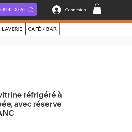
 38 42 00 26
Connexion
LAVERIE
CAFÉ / BAR
itrine réfrigéré à
ée, avec réserve
LANC