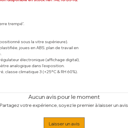
- Séparation exposit
Poids Brut (kg)
161
60
)
Volume (m³)
0.97
- Option : Châssis su
JY
)
erre trempé".
- Option : Tablette po
- Kit plexiglass co
composé de : (
KIT-
(positionné sous la vitre supérieure).
plastifiée, joues en ABS, plan de travail en
e.
ulateur électronique (affichage digital),
ètre analogique dans l'exposition.
, classe climatique 3 (+25°C & RH 60%).
ités contre les acides alimentaires.
Aucun avis pour le moment
Partagez votre expérience, soyez le premier à laisser un avis
Laisser un avis