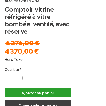
SKU : MY30/B1-VV/R2
Comptoir vitrine
réfrigéré à vitre
bombée, ventilé, avec
réserve
Prix
 6 276,00 € 
Prix
original
4 370,00 €
promotionnel
Hors Taxe
Quantité
*
Ajouter au panier
Commander et payer