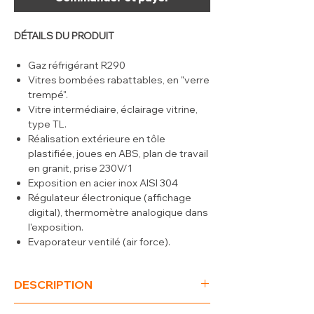
DÉTAILS DU PRODUIT
Gaz réfrigérant R290
Vitres bombées rabattables, en "verre
trempé".
Vitre intermédiaire, éclairage vitrine,
type TL.
Réalisation extérieure en tôle
plastifiée, joues en ABS, plan de travail
en granit, prise 230V/1
Exposition en acier inox AISI 304
Régulateur électronique (affichage
digital), thermomètre analogique dans
l'exposition.
Evaporateur ventilé (air force).
Groupe compresseur incorporé,
classe climatique 3 .
DESCRIPTION
Réserve réfrigérée
(L x P x H) mm
3000 x 1060 x 1205