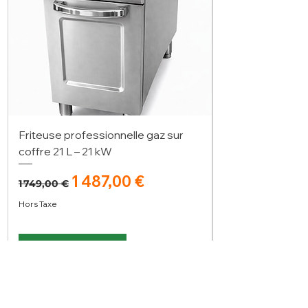
Friteuse professionnelle gaz sur
coffre 21 L – 21 kW
Prix original
Prix promotionnel
1 487,00 €
1 749,00 €
Hors Taxe
Ajouter au panier