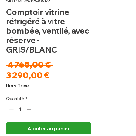
SKU : ML25/E8-VV/R2
Comptoir vitrine
réfrigéré à vitre
bombée, ventilé, avec
réserve -
GRIS/BLANC
Prix
 4 765,00 € 
Prix
original
3 290,00 €
promotionnel
Hors Taxe
Quantité
*
Ajouter au panier