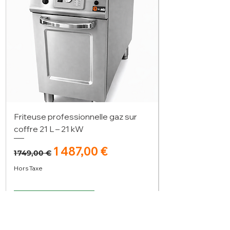
Friteuse professionnelle gaz sur
coffre 21 L – 21 kW
Prix original
Prix promotionnel
1 487,00 €
1 749,00 €
Hors Taxe
Ajouter au panier