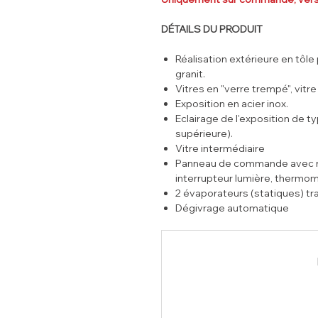
DÉTAILS DU PRODUIT
Réalisation extérieure en tôle 
granit.
Vitres en "verre trempé", vitre
Exposition en acier inox.
Eclairage de l'exposition de t
supérieure).
Vitre intermédiaire
Panneau de commande avec rég
interrupteur lumière, thermom
2 évaporateurs (statiques) tra
Dégivrage automatique
Gaz Réfrigérant R290
Groupe compresseur incorporé
Réserve réfrigérée.