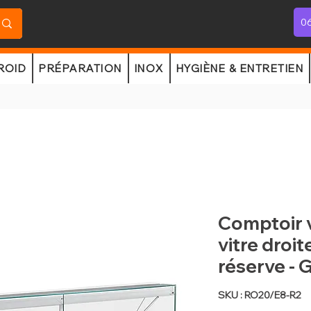
06
ROID
PRÉPARATION
INOX
HYGIÈNE & ENTRETIEN
Comptoir v
vitre droit
réserve -
SKU : RO20/E8-R2