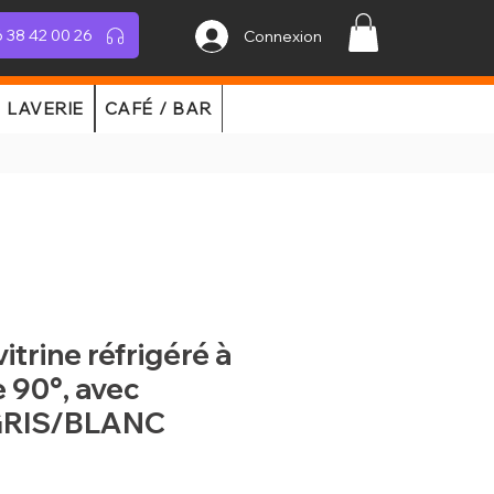
 38 42 00 26
Connexion
LAVERIE
CAFÉ / BAR
itrine réfrigéré à
e 90°, avec
 GRIS/BLANC