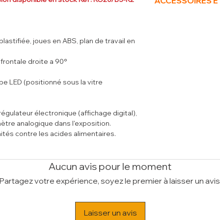
ACCESSOIRES E
surtout " Ecorespons
Poids Brut (kg)
217
écologique R290. Ec
Volume (m³)
1.63
- Porte papier en ABS
évaporateurs traités
- Séparation expositi
alimentaires, garant
- Option : Châssis su
plastifiée, joues en ABS, plan de travail en
aliments, meubles ca
HL
)
disponibles sur co
- Option : Tablette po
 frontale droite a 90°
- Kit plexiglass cou
composé de : (
KIT-
ype LED (positionné sous la vitre
ulateur électronique (affichage digital),
ètre analogique dans l'exposition.
ités contre les acides alimentaires.
, Classe climatique 3 (+25°C & RH 60%).
Aucun avis pour le moment
Partagez votre expérience, soyez le premier à laisser un avis
Laisser un avis