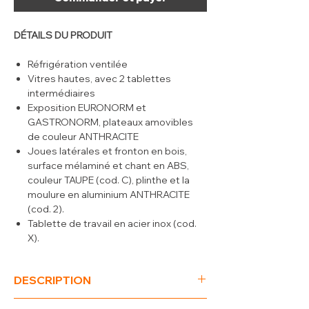
DÉTAILS DU PRODUIT
Réfrigération ventilée
Vitres hautes, avec 2 tablettes
intermédiaires
Exposition EURONORM et
GASTRONORM, plateaux amovibles
de couleur ANTHRACITE
Joues latérales et fronton en bois,
surface mélaminé et chant en ABS,
couleur TAUPE (cod. C), plinthe et la
moulure en aluminium ANTHRACITE
(cod. 2).
Tablette de travail en acier inox (cod.
X).
Vitres en verre trempé (Extra Clair),
vitre frontale à 90° ouvrable et
DESCRIPTION
rabattable munie d'un point d'arrêt de
sécurité (entretien aisé) et d'un
(L x P x H) mm
1038 x 906 x 1352