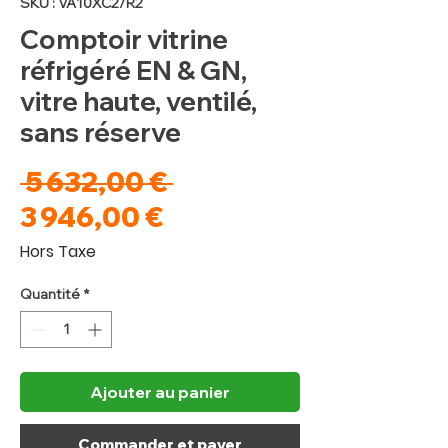
SKU : VA10XC2/R2
Comptoir vitrine
réfrigéré EN & GN,
vitre haute, ventilé,
sans réserve
Prix
 5 632,00 € 
Prix
original
3 946,00 €
promotionnel
Hors Taxe
Quantité
*
Ajouter au panier
Commander et payer