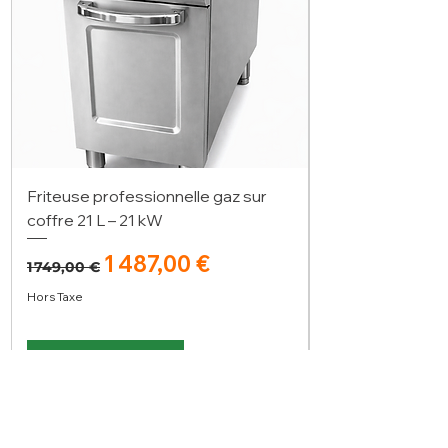
Friteuse professionnelle gaz sur
coffre 21 L – 21 kW
Prix original
Prix promotionnel
1 487,00 €
1 749,00 €
Hors Taxe
Ajouter au panier