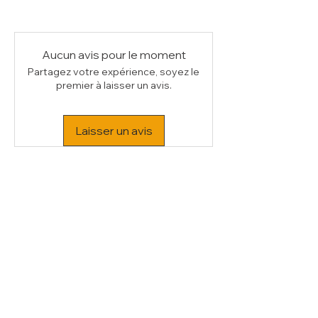
kW
0.28
- Chariot pour comptoir vitrine (
100-Z
)
Voltage
230/1N 50HZ
Poids Brut (kg)
152
Volume (m³)
0.94
Aucun avis pour le moment
Partagez votre expérience, soyez le
premier à laisser un avis.
Laisser un avis