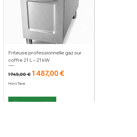
Friteuse professionnelle gaz sur
coffre 21 L – 21 kW
Prix original
Prix promotionnel
1 487,00 €
1 749,00 €
Hors Taxe
Ajouter au panier
Vous n'avez pas trouvé votre bonheur ?