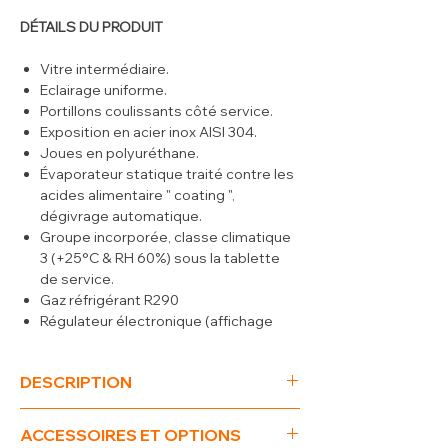
DÉTAILS DU PRODUIT
Vitre intermédiaire.
Eclairage uniforme.
Portillons coulissants côté service.
Exposition en acier inox AISI 304.
Joues en polyuréthane.
Évaporateur statique traité contre les
acides alimentaire " coating ",
dégivrage automatique.
Groupe incorporée, classe climatique
3 (+25°C & RH 60%) sous la tablette
de service.
Gaz réfrigérant R290
Régulateur électronique (affichage
digital), thermomètre analogique dans
l'exposition.
DESCRIPTION
(L x P x H) mm
1500 x 930 x 660
ACCESSOIRES ET OPTIONS
T°
+4°+6°