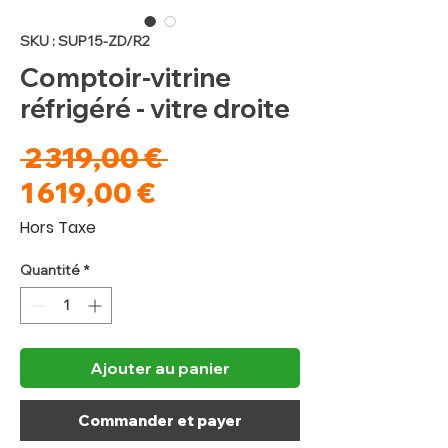
SKU : SUP15-ZD/R2
Comptoir-vitrine
réfrigéré - vitre droite
Prix
 2 319,00 € 
Prix
original
1 619,00 €
promotionnel
Hors Taxe
Quantité
*
Ajouter au panier
Commander et payer