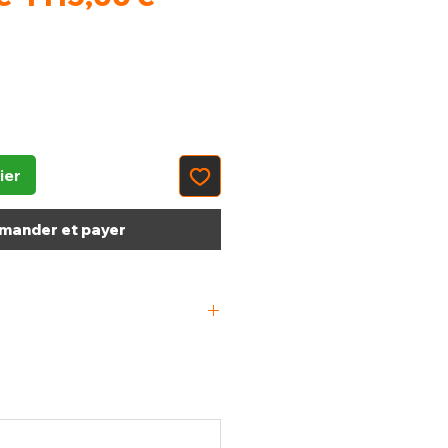
original
promotionnel
ier
ander et payer
x 910 x 665/930