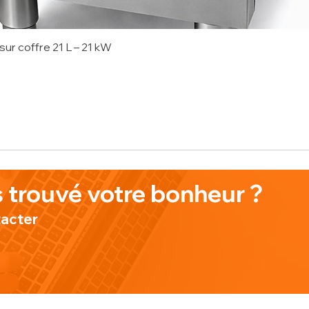
sur coffre 21 L – 21 kW
onnel
 trouvé votre bonheur ?
tacter