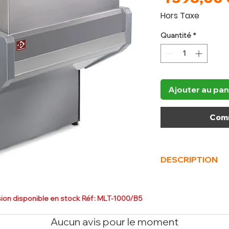
Hors Taxe
Quantité
*
Ajouter au pan
Comm
DESCRIPTION
(L x P x H) mm
1000 
Poids Brut (kg)
55
on disponible en stock Réf : MLT-1000/B5
Volume (m³)
1.1
Aucun avis pour le moment