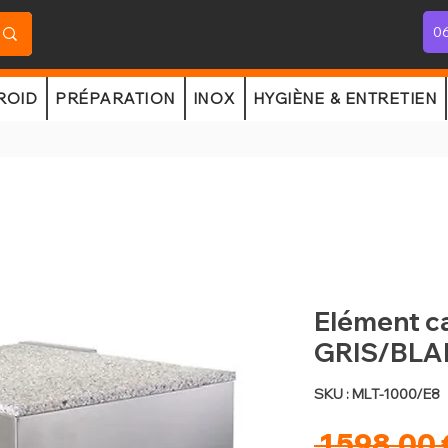
06
ROID
PRÉPARATION
INOX
HYGIÈNE & ENTRETIEN
Elément c
GRIS/BL
SKU : MLT-1000/E8
 1 598,00 