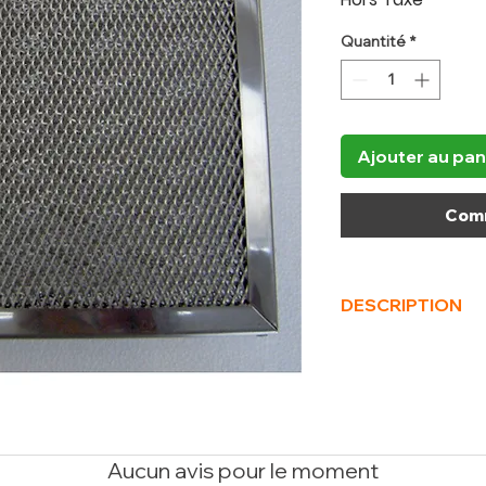
Quantité
*
Ajouter au pan
Comm
DESCRIPTION
(L x P x H) mm
290 x
Volume (m³)
0.02
Aucun avis pour le moment