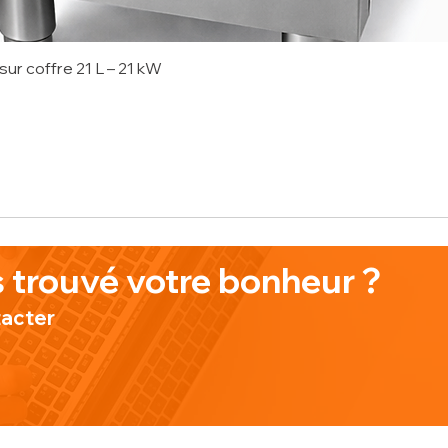
sur coffre 21 L – 21 kW
onnel
 trouvé votre bonheur ?
tacter