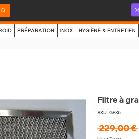
06
ROID
PRÉPARATION
INOX
HYGIÈNE & ENTRETIEN
Filtre à gra
SKU : GFX5
 229,00 € 
Hors Taxe