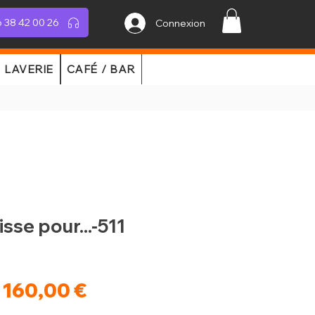
 38 42 00 26
Connexion
LAVERIE
CAFÉ / BAR
isse pour...-511
Prix
Prix
160,00 €
original
promotionnel