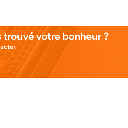
 trouvé votre bonheur ?
tacter
TE
CONTACT
INFORMAT
Lundi au Vendredi de
Conditions 
9h à 18h
Politique de
ous
contact@cuisinepro.fr
Do Not Sell
06 38 42 00 26