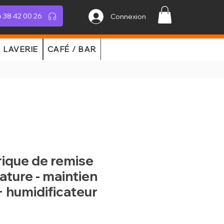
 38 42 00 26
Connexion
LAVERIE
CAFÉ / BAR
rique de remise
ture - maintien
+ humidificateur