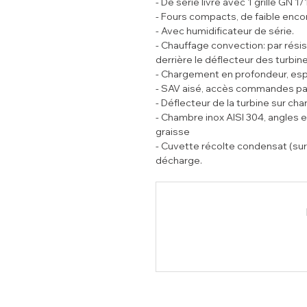
- De série livré avec 1 grille GN 1/
- Fours compacts, de faible en
- Avec humidificateur de série.
- Chauffage convection: par rés
derrière le déflecteur des turbine
- Chargement en profondeur, e
- SAV aisé, accès commandes par 
- Déflecteur de la turbine sur char
- Chambre inox AISI 304, angles et
graisse
- Cuvette récolte condensat (sur 
décharge.
- Porte pleine, avec vitre thermi
aisé, poignée athermique et er
- Micro interrupteur porte, magné
- Réalisation en acier inox AISI 30
- Appareil construit dans le resp