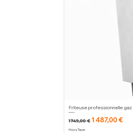
Friteuse professionnelle gaz 
Prix original
Prix promoti
1 487,00 €
1 749,00 €
Hors Taxe