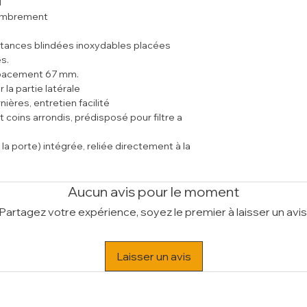
1
Remise en tempé
Volume (m³)
0.49
combrement
Maintien a tempé
istances blindées inoxydables placées
s.
spacement 67 mm.
la partie latérale
nières, entretien facilité
 coins arrondis, prédisposé pour filtre a
la porte) intégrée, reliée directement à la
que intérieure, sur charnières, nettoyage
gonomique.
Aucun avis pour le moment
tique.
Partagez votre expérience, soyez le premier à laisser un avis
4
ect des normes (CE) en vigueur.
Laisser un avis