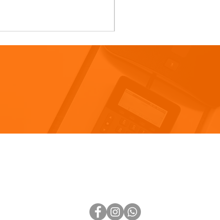
Ajouter au panier
Visitez notre blog
IONS
générales de vente
 confidentialité
SUIVEZ-NOUS
 My Personal Information