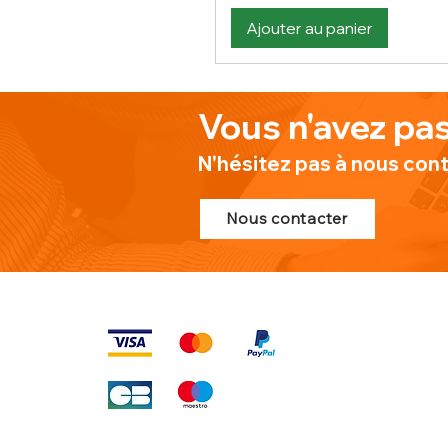
Ajouter au panier
Vous n'avez pas
N'hésitez pas à nous con
Nous contacter
MOYENS DE PAIEMENT
PLAN DU SI
Produits
À propos de n
Nouveauté
Contact