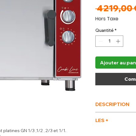
 4 219,00 
Hors Taxe
Quantité
*
Ajouter au pan
Comm
DESCRIPTION
(L x P x H) mm
710 x
LES +
kW
5
Voltage
400-230/3
latines GN 1/3 ,1/2 , 2/3 et 1/1.
AVANTAGE - TYPE 
Poids Brut (kg)
80