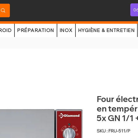
06
ROID
PRÉPARATION
INOX
HYGIÈNE & ENTRETIEN
Four élect
en tempéra
5x GN 1/1 
SKU : FRU-511/P