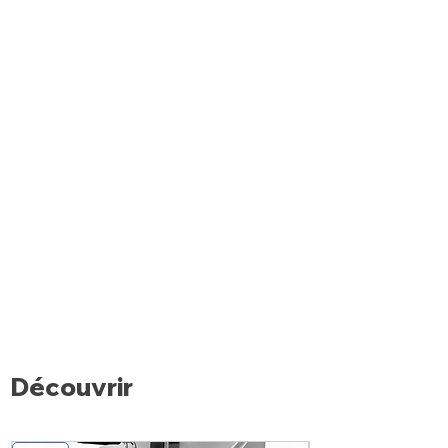
napolitaine avec une pâte un peu plus
épaisse à la toscane avec une pâte très
fine, voire même à l'américaine à pâte
très épaisse.
Découvrir