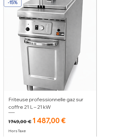
-15%
Friteuse professionnelle gaz sur
coffre 21 L – 21 kW
Prix original
Prix promotionnel
1 487,00 €
1 749,00 €
Hors Taxe