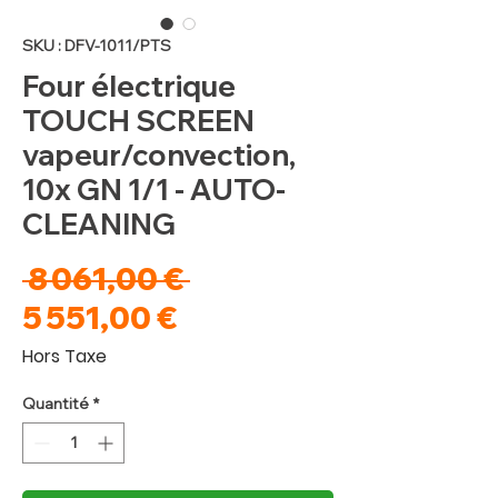
SKU : DFV-1011/PTS
Four électrique
TOUCH SCREEN
vapeur/convection,
10x GN 1/1 - AUTO-
CLEANING
Prix
 8 061,00 € 
Prix
original
5 551,00 €
promotionnel
Hors Taxe
Quantité
*