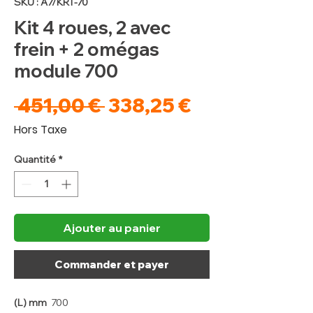
SKU : A7/KRT-70
Kit 4 roues, 2 avec
frein + 2 omégas
module 700
Prix
Prix
 451,00 € 
338,25 €
original
promotionne
Hors Taxe
Quantité
*
Ajouter au panier
Commander et payer
(L) mm
700