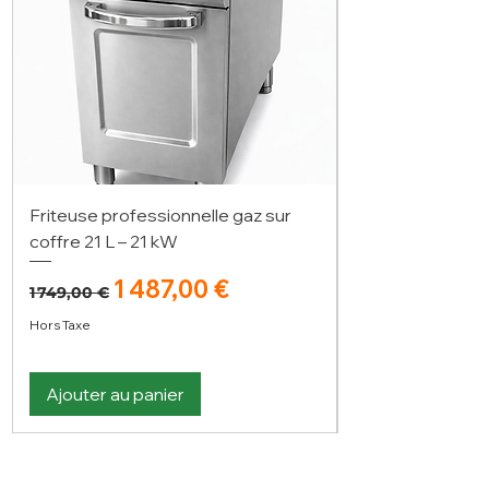
Friteuse professionnelle gaz sur
coffre 21 L – 21 kW
Prix original
Prix promotionnel
1 487,00 €
1 749,00 €
Hors Taxe
Ajouter au panier