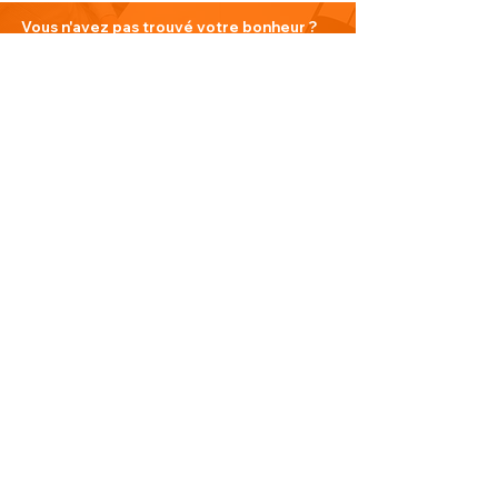
Vous n'avez pas trouvé votre bonheur ?
N'hésitez pas à nous contacter
Nous contacter
PLAN DU SITE
Visitez notre blog
Produits
À propos de nous
Nouveauté
Contact
INFORMATIONS
Politique de confidentialité
Do Not Sell My Personal Information
Conditions générales de vente