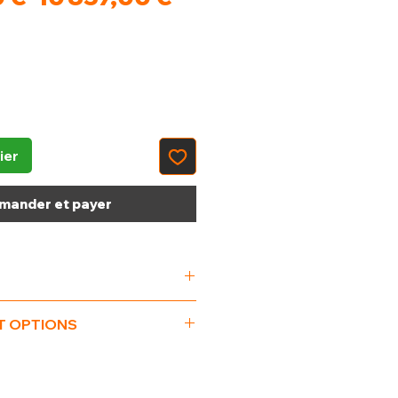
original
promotionnel
ier
ander et payer
 1056 x 1236
T OPTIONS
-60Hz
ue" pour détergent liquide (DPL-
 décharge pour lave-linge