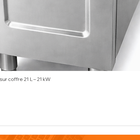
sur coffre 21 L – 21 kW
onnel