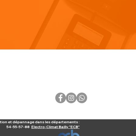
Visitez notre blog
IONS
générales de vente
 confidentialité
SUIVEZ-NOUS
 My Personal Information
ation et dépannage dans les départements :
54-55-57-88
Electro-Climat Bailly "ECB"