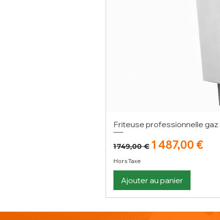
Friteuse professionnelle gaz 
Prix original
Prix promoti
1 487,00 €
1 749,00 €
Hors Taxe
Ajouter au panier