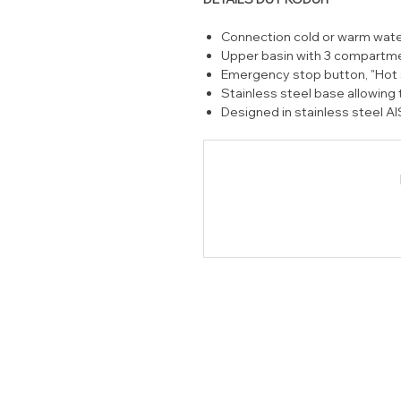
Connection cold or warm wate
Upper basin with 3 compartme
Emergency stop button, "Hot s
Stainless steel base allowing
Designed in stainless steel AI