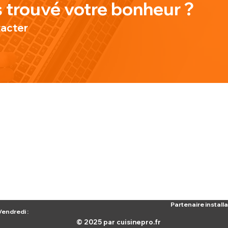
 trouvé votre bonheur ?
tacter
TE
CONTACT
INFORMAT
Lundi au Vendredi de
Conditions 
9h à 18h
Politique de
ous
contact@cuisinepro.fr
Do Not Sell
06 38 42 00 26
Partenaire install
Vendredi :
© 2025 par cuisinepro.fr