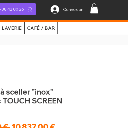
 38 42 00 26
Connexion
LAVERIE
CAFÉ / BAR
à sceller "inox"
ec TOUCH SCREEN
Prix
Prix
 € 
10 837,00 €