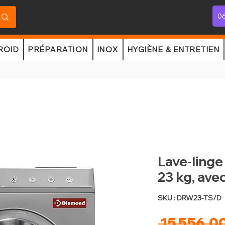
06
ROID
PRÉPARATION
INOX
HYGIÈNE & ENTRETIEN
Lave-linge 
23 kg, av
SKU : DRW23-TS/D
 15 556,00