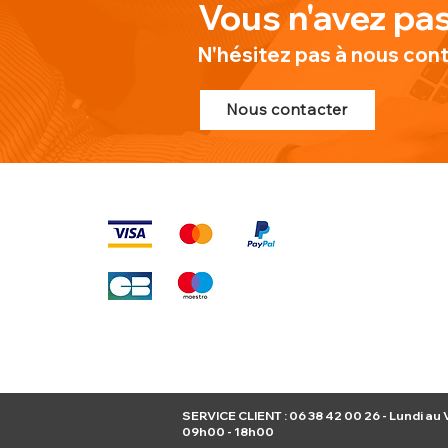
Vous n'avez pas
N'hésitez pas à nous con
Nous contacter
MOYENS DE PAIEMENT
PLAN DU SI
Produits
À propos de n
Nouveauté
Contact
SERVICE CLIENT : 06 38 42 00 26 - Lundi au 
09h00 - 18h00