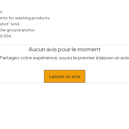
(PD/DLW-TS/D)
r.
nts for washing products.
hot" kind.
 the ground anchor.
SI 304.
Aucun avis pour le moment
Partagez votre expérience, soyez le premier à laisser un avis
Laisser un avis