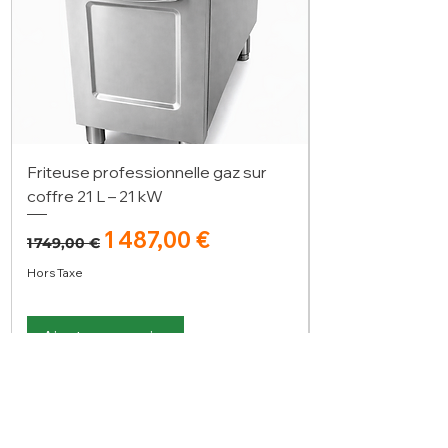
Friteuse professionnelle gaz sur
coffre 21 L – 21 kW
Prix original
Prix promotionnel
1 487,00 €
1 749,00 €
Hors Taxe
Ajouter au panier
Vous n'avez pas trouvé votre bonheur ?