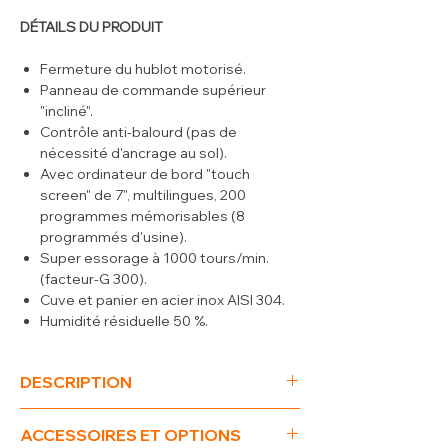
DÉTAILS DU PRODUIT
Fermeture du hublot motorisé.
Panneau de commande supérieur
"incliné".
Contrôle anti-balourd (pas de
nécessité d'ancrage au sol).
Avec ordinateur de bord "touch
screen" de 7", multilingues, 200
programmes mémorisables (8
programmés d'usine).
Super essorage à 1000 tours/min.
(facteur-G 300).
Cuve et panier en acier inox AISI 304.
Humidité résiduelle 50 %.
Raccordement eau chaude ou froide.
Cuvette supérieur à 3 compartiments
DESCRIPTION
pour produits de lavage.
Bouton d'arrêt d'urgence de type
(L x P x H) mm
880 x 1115 x 1264
"coup de poing".
ACCESSOIRES ET OPTIONS
kW
14.5
Réalisation extérieure en acier inox