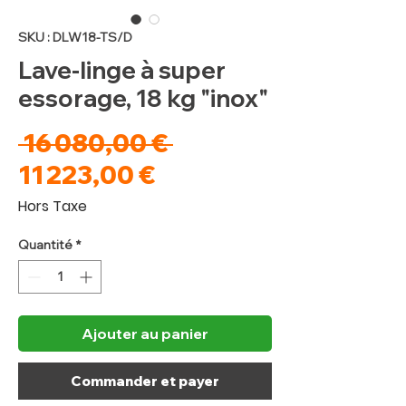
SKU : DLW18-TS/D
Lave-linge à super
essorage, 18 kg "inox"
Prix
 16 080,00 € 
Prix
original
11 223,00 €
promotionnel
Hors Taxe
Quantité
*
Ajouter au panier
Commander et payer