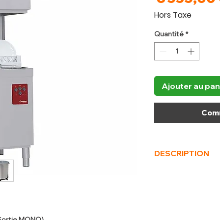
Hors Taxe
Quantité
*
Ajouter au pan
Comm
DESCRIPTION
(L x P x H) mm
2620 
Sortie MONO)