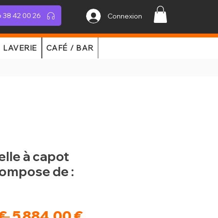
 38 42 00 26
Connexion
LAVERIE
CAFÉ / BAR
elle à capot
compose de :
Prix
Prix
€ 
5 884,00 €