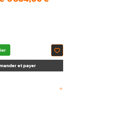
original
promotionnel
ier
ander et payer
x 800 x 1530/2010