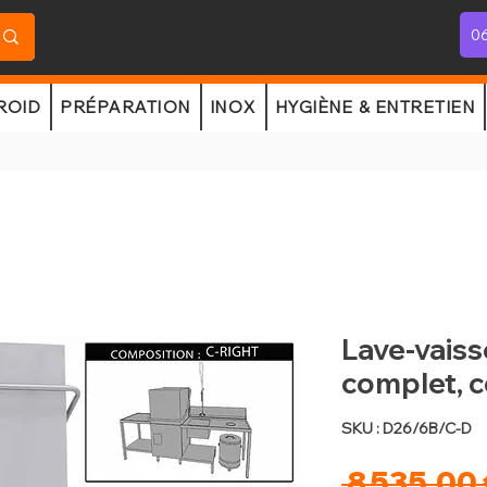
06
ROID
PRÉPARATION
INOX
HYGIÈNE & ENTRETIEN
Lave-vaiss
complet, 
SKU : D26/6B/C-D
 8 535,00 