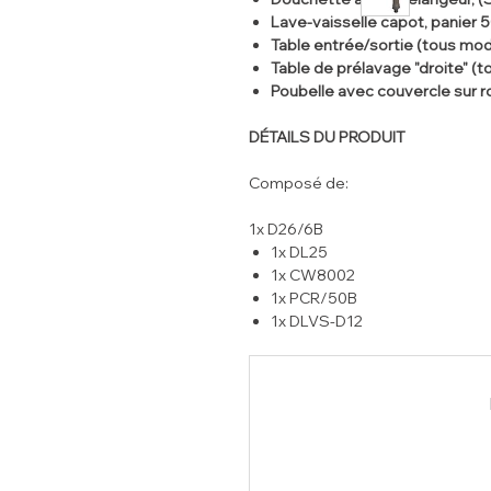
Lave-vaisselle capot, panier
Table entrée/sortie (tous mo
Table de prélavage "droite" (
Poubelle avec couvercle sur ro
DÉTAILS DU PRODUIT
Composé de:
1x D26/6B
1x DL25
1x CW8002
1x PCR/50B
1x DLVS-D12