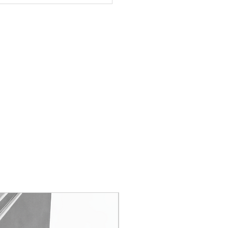
 "gauche" (tous modèles) (DLV-
nçage, sa pompe garantie une
le séchage et l'hygiène sont
 "droite" (tous modèles) (DLVS-
 85°C ... jusqu'à la dernière
 "droite" (tous modèles) (DLVS-
 THE PLANET
:
e génération, technologies avant-
e "gauche" (tous modèles) (DLVS-
ses de la planète, basse
tique, d'eau et de détergent,
e "gauche" (tous modèles) (DLVS-
 contenue et a son filtre "breveté"
server l'eau de lavage à bonne
110 mm, 500x500 mm - Rilsan
qu'une pompe de lavage à haut
ux).
80 mm, 500x500 mm - Rilsan
ISATION
:
me d'assainissement offre une
- Rilsan (DCB-RZ)
aire grâce à une phase de
- Rilsan (DCP-RZ)
e au cours de laquelle la vaisselle
s, panier 500x500 - Polypropylène
pérature supérieure à 70 °C et y
emps suffisant pour atteindre un
 à pizzas Ø 380 mm -
-15%
 égal à 30 calculé sur base de la
P-9)
 15883). Cette norme garantie
30 mm en polypropylène (DCPV)
mes, bactéries,…. Le niveau