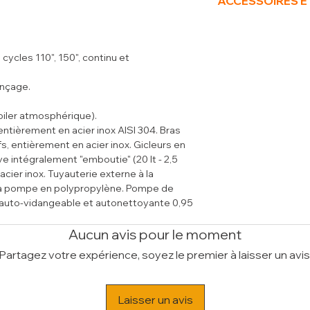
ACCESSOIRES E
doseur "péristalti
Volume (m³)
1.2
de série.
- Poubelle avec couve
CSD panneau de c
(PCR/50B)
EED économiseur
- Poubelle avec couve
cycles 110", 150", continu et
TCD thermostat d
(PCR/105B)
garanti à 85°C
- Douchette acier in
inçage.
DRD phase accél
monocommande (so
DID auto diagnos
- Douchette acier in
oiler atmosphérique).
ADD affichage de 
mélangeur "Heavy-D
 entièrement en acier inox AISI 304. Bras
boiler (norme H
(CW4088/HD)
fs, entièrement en acier inox. Gicleurs en
DDD vidange parti
- Osmoseur 150 Lit/
e intégralement "emboutie" (20 lt - 2,5
fond de la cuve.
- Détergent liquide l
 acier inox. Tuyauterie externe à la
constante, pressi
dure - 2 BD x 5 LT/
 la pompe en polypropylène. Pompe de
BTD "Break Tank", 
- Détergent liquide l
), auto-vidangeable et autonettoyante 0,95
CAD cycle d'aut
adoucie - 2 BD x 5 
rois isolées, dispositif ouverture et
NB
: machines gar
- Produit de rinçage 
au de commandes, accessible
Aucun avis pour le moment
alimentation d'ea
BD x 5 Kg (WASH-RI
rvice après-vente. Pieds en inox réglables
Partagez votre expérience, soyez le premier à laisser un avis
- Table entrée/sorti
AVANTAGE - BREA
- Table entrée/sorti
e de l'eau en cuve , intégrée au panneau
dispositif "anti-poll
- Table entrée/sorti
enlever la bonde manuellement).
empêche que l'eau e
Laisser un avis
- Table de prélavage
a cuve. Soupape anti-retour. Rinçage eau
puisse refluer vers l