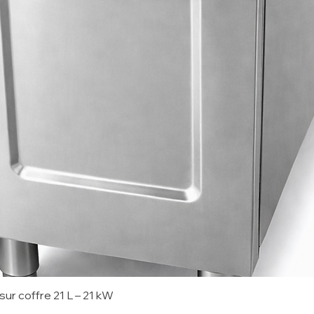
- Panier 36verres Ø
- Panier 49 verres 
- Table entrée/sorti
- Table entrée/sorti
- Panier à couverts 
(DCP)
- Panier 18 assiett
18)
- Compartiment à c
- Compartiment à co
polypropylène (DG4
- Panier 15 assiett
15)
- Panier 18 assiette
sur coffre 21 L – 21 kW