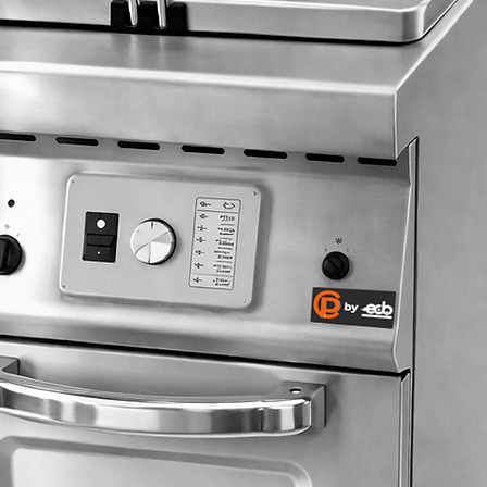
- Panier plateaux t
d'hygiène réalisé av
(DCTH)
supérieur à celui qu'
- Séparateur incliné 
peut offrir.
50)
- Panier 16 verres Ø
- Panier 25 verres 
- Panier 36 verres 
- Panier 49 verres 
- Panier 16 verres Ø
- Panier 16 verres Ø 
(DB216/FQ)
- Panier 25 verres 
- Panier 25 verres Ø
(DB225/FQ)
- Panier 36 verres 
- Panier 49 verres 
- Panier 16 verres Ø
- Panier 16 verres Ø 
(DB316/FQ)
- Panier 25 verres 
- Panier 25 verres Ø
(DB325/FQ)