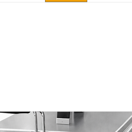
- Table de prélavage
cycle 3 litres), boiler en inox (12 lt - 8
toute la durée du ri
S12)
de la température de la cuve et du boiler.
pression constante, 
- Table de prélavage
 de cycle à l'ouverture du capot.
assurés par une T° de
D12)
ation: 1 panier assiettes, 1 panier
goutte d'eau!
- Table de prélavage
 de raccordement au réseau d'eau et de
ADVANTAGE - SAVE
D16)
Machines de dernièr
- Table de prélavag
gardistes respectueu
S12)
consommation énergé
- Table de prélavag
grâce à une cuve plus
S16)
permettant de la con
- Pannier verres Ø 
température, ainsi 
(DB/114-RZ)
rendement (double fl
- Pannier verres Ø 
AVANTAGE - SANIT
(DB/85-RZ)
Ce nouveau program
- Pannier générique 
garantie supplément
- Pannier générique 
désinfection thermiqu
- Séparateur x verre
est portée à une tem
(SVR-50)
restent pendant un t
- Panier 9 assiettes
indice de létalité A0
polypropylène (DCP
(norme sanitaire EN
- Panier plateaux 5
l'élimination de ger