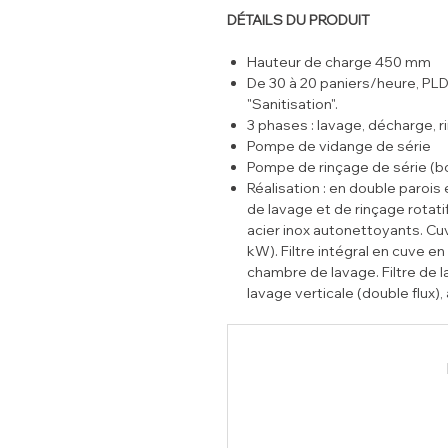
DÉTAILS DU PRODUIT
Hauteur de charge 450 mm
De 30 à 20 paniers/heure, PLD 
"Sanitisation".
3 phases : lavage, décharge, r
Pompe de vidange de série
Pompe de rinçage de série (b
Réalisation : en double parois
de lavage et de rinçage rotati
acier inox autonettoyants. Cuv
kW). Filtre intégral en cuve en
chambre de lavage. Filtre de
lavage verticale (double flux
Hp (230V/1). Capot à double pa
fermeture sur bielles. Panne
frontalement, facilitant le se
(160-220 mm).
Fonction décharge automatiqu
de commande (plus besoin d'
Remplissage automatique de l