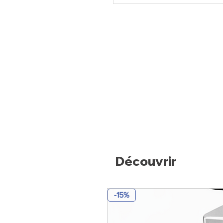
chaude (consommation d'eau par 
kW). Possibilité de régulation 
Micro interrupteur pour l'arrêt
Thermostat de sécurité. En dot
générique, 1 gobelet, tuyaux
décharge.
Découvrir
-15%