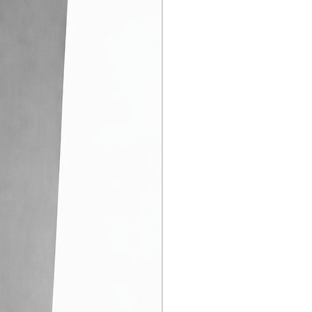
hermiques en polypropylène
ec ce cycle est donc bien
un cycle de lavage traditionnel
pour tasses à café - Rilsan (DIB-
 113 mm, h130, Polyprop. (DB116)
Ø 90 mm, h130, Polyprop. (DB125)
Ø 73 mm, h130, Polyprop. (DB136)
Ø 63 mm, h130, Polyprop. (DB149)
 113 mm, h113, Polyprop. (DB216)
113 mm, h165, "incliné" Polyprop.
Ø 90 mm, h165, Polyprop. (DB225)
 90 mm, h165, Polyprop.
Ø 73 mm, h165, Polyprop. (DB236)
Ø 63 mm, h65, Polyprop. (DB249)
 113 mm, h210, Polyprop. (DB316)
113 mm, h210, "incliné" Polyprop.
Ø 90 mm, h210, Polyprop. (DB325)
 90 mm, h210, "incliné" Polyprop.