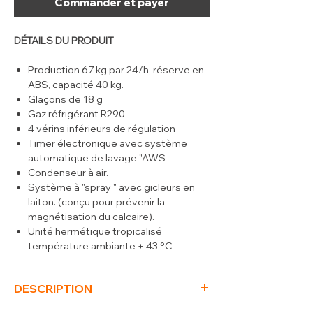
Commander et payer
DÉTAILS DU PRODUIT
Production 67 kg par 24/h, réserve en
ABS, capacité 40 kg.
Glaçons de 18 g
Gaz réfrigérant R290
4 vérins inférieurs de régulation
Timer électronique avec système
automatique de lavage "AWS
Condenseur à air.
Système à "spray " avec gicleurs en
laiton. (conçu pour prévenir la
magnétisation du calcaire).
Unité hermétique tropicalisé
température ambiante + 43 °C
Réalisation en acier inox AISI 304,
pieds réglables.
DESCRIPTION
Appareil construit dans le respect de
toutes les normatives (CE) en vigueur.