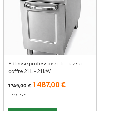
Friteuse professionnelle gaz sur
coffre 21 L – 21 kW
Prix original
Prix promotionnel
1 487,00 €
1 749,00 €
Hors Taxe
Ajouter au panier