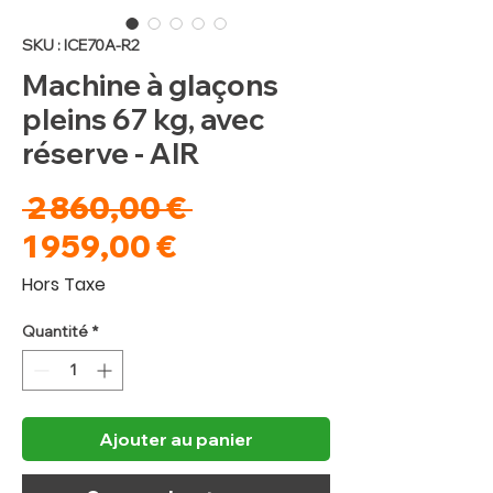
SKU : ICE70A-R2
Machine à glaçons
pleins 67 kg, avec
réserve - AIR
Prix
 2 860,00 € 
Prix
original
1 959,00 €
promotionnel
Hors Taxe
Quantité
*
Ajouter au panier