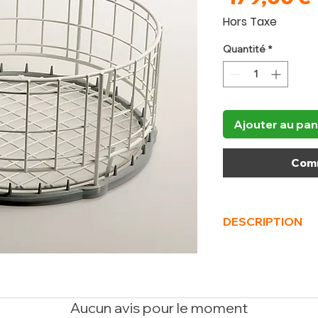
Hors Taxe
Quantité
*
Ajouter au pan
Comm
DESCRIPTION
(L x P x H) mm
390 x
Poids Brut (kg)
1
Volume (m³)
0.03
Aucun avis pour le moment