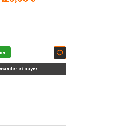
original
promotionnel
ier
ander et payer
 390 x 165