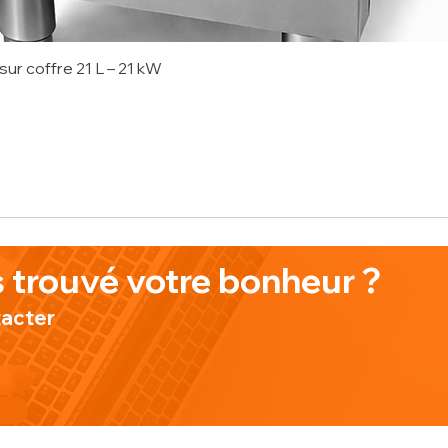
sur coffre 21 L – 21 kW
onnel
 trouvé votre bonheur ?
tacter