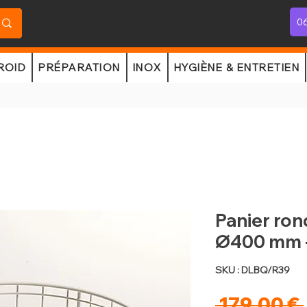
06
ROID
PRÉPARATION
INOX
HYGIÈNE & ENTRETIEN
Panier ron
Ø400 mm -
SKU : DLBQ/R39
 179,00 € 