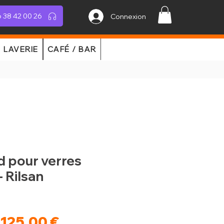
 38 42 00 26
Connexion
LAVERIE
CAFÉ / BAR
d pour verres
 Rilsan
Prix
Prix
125,00 €