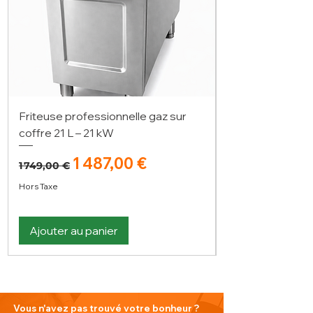
Friteuse professionnelle gaz sur
coffre 21 L – 21 kW
Prix original
Prix promotionnel
1 487,00 €
1 749,00 €
Hors Taxe
Ajouter au panier
Vous n'avez pas trouvé votre bonheur ?