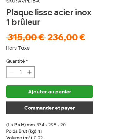
SKU : A7/PL1B-X
Plaque lisse acier inox
1 brûleur
Prix
Prix
 315,00 € 
236,00 €
original
promotionne
Hors Taxe
Quantité
*
Ajouter au panier
Commander et payer
(L x P x H) mm
334 x 298 x 20
Poids Brut (kg)
11
Volume (m³)
0.02