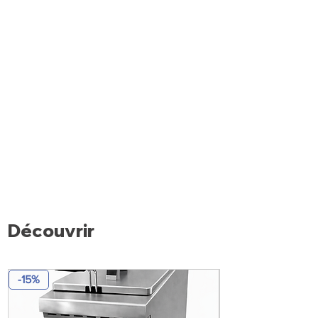
Portes avec fermeture par joint
magnétique (à pression), poignée
ergonomique, charnières avec arrêt à
100° et fermeture porte avec rappel
automatique .
Découvrir
-15%