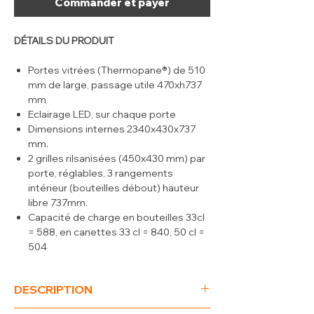
Commander et payer
DÉTAILS DU PRODUIT
Portes vitrées (Thermopane®) de 510
mm de large, passage utile 470xh737
mm
Eclairage LED, sur chaque porte
Dimensions internes 2340x430x737
mm.
2 grilles rilsanisées (450x430 mm) par
porte, réglables, 3 rangements
intérieur (bouteilles débout) hauteur
libre 737mm.
Capacité de charge en bouteilles 33cl
= 588, en canettes 33 cl = 840, 50 cl =
504
Hauteur sans les pieds 820 mm
4 Pieds réglables (70 mm).
DESCRIPTION
Livré de série avec 4 grilles de raccord
centrale.