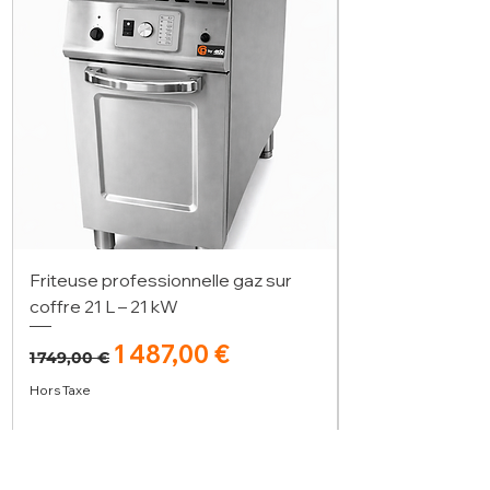
Friteuse professionnelle gaz sur
coffre 21 L – 21 kW
Prix original
Prix promotionnel
1 487,00 €
1 749,00 €
Hors Taxe
Ajouter au panier