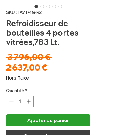
SKU : TAVT/4G-R2
Refroidisseur de
bouteilles 4 portes
vitrées,783 Lt.
Prix
 3 796,00 € 
Prix
original
2 637,00 €
promotionnel
Hors Taxe
Quantité
*
Ajouter au panier