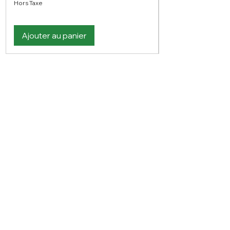
Hors Taxe
Ajouter au panier
Vous n'avez pas trouvé votre bonheur ?
N'hésitez pas à nous contacter
Nous contacter
PLAN DU SITE
Visitez notre blog
Produits
À propos de nous
Nouveauté
Contact