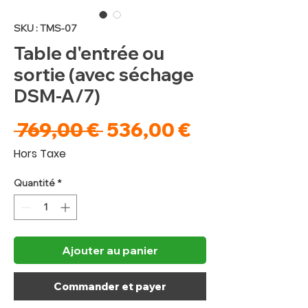
SKU : TMS-07
Table d'entrée ou
sortie (avec séchage
DSM-A/7)
Prix
Prix
 769,00 € 
536,00 €
original
promotionne
Hors Taxe
Quantité
*
Ajouter au panier
Commander et payer