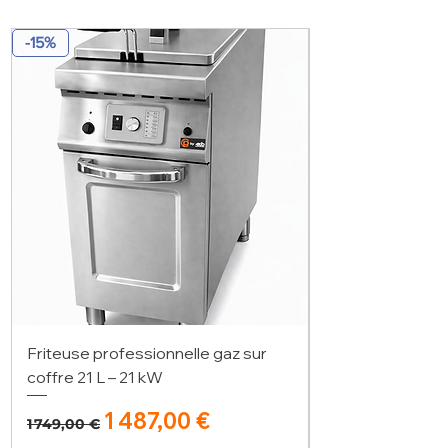
-15%
Friteuse professionnelle gaz sur
coffre 21 L – 21 kW
Prix original
Prix promotionnel
1 487,00 €
1 749,00 €