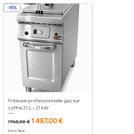
-15%
Friteuse professionnelle gaz sur
coffre 21 L – 21 kW
Prix original
Prix promotionnel
1 487,00 €
1 749,00 €
Hors Taxe