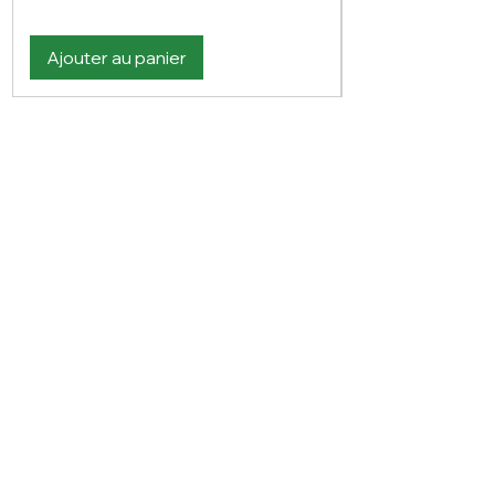
Ajouter au panier
Vous n'avez pas trouvé votre bonheur ?
N'hésitez pas à nous contacter
Nous contacter
PLAN DU SITE
Visitez notre blog
Produits
À propos de nous
Nouveauté
Contact