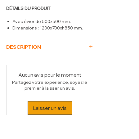
DÉTAILS DU PRODUIT
Avec évier de 500x500 mm.
Dimensions : 1200x700xh850 mm.
DESCRIPTION
(L x P x H) mm
1200 x 700 x 850
Poids Brut (kg)
40
Volume (m³)
0.81
Aucun avis pour le moment
Partagez votre expérience, soyez le
premier à laisser un avis.
Laisser un avis