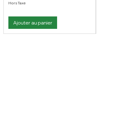
Hors Taxe
Ajouter au panier
Vous n'avez pas trouvé votre bonheur ?
N'hésitez pas à nous contacter
Nous contacter
PLAN DU SITE
Visitez notre blog
Produits
À propos de nous
Nouveauté
Contact