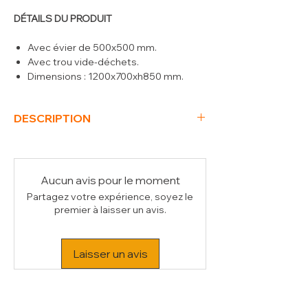
DÉTAILS DU PRODUIT
Avec évier de 500x500 mm.
Avec trou vide-déchets.
Dimensions : 1200x700xh850 mm.
DESCRIPTION
(L x P x H) mm
1200 x 700 x 850
Poids Brut (kg)
44
Volume (m³)
0.65
Aucun avis pour le moment
Partagez votre expérience, soyez le
premier à laisser un avis.
Laisser un avis