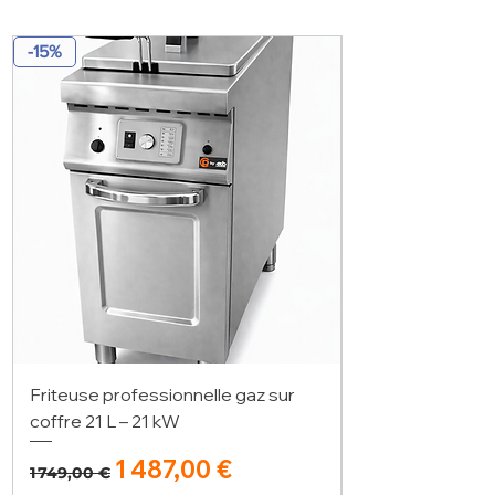
-15%
Friteuse professionnelle gaz sur
coffre 21 L – 21 kW
Prix original
Prix promotionnel
1 487,00 €
1 749,00 €