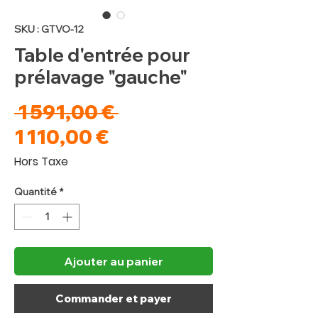
SKU : GTVO-12
Table d'entrée pour
prélavage "gauche"
Prix
 1 591,00 € 
Prix
original
1 110,00 €
promotionnel
Hors Taxe
Quantité
*
Ajouter au panier
Commander et payer