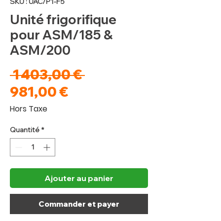
SKU : UAC/P1-F5
Unité frigorifique
pour ASM/185 &
ASM/200
Prix
 1 403,00 € 
Prix
original
981,00 €
promotionnel
Hors Taxe
Quantité
*
Ajouter au panier
Commander et payer