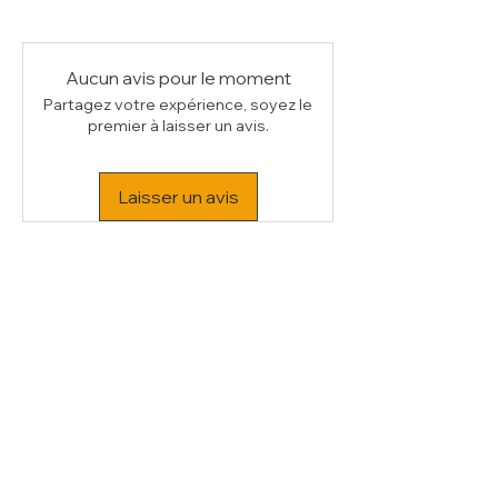
kW
0.29
- Unité frigorifique pour ASM/185 &
Voltage
230/1N 50HZ
ASM/200 (UAC/P1-F5)
Poids Brut (kg)
33
Volume (m³)
0.2
Aucun avis pour le moment
Partagez votre expérience, soyez le
premier à laisser un avis.
Laisser un avis