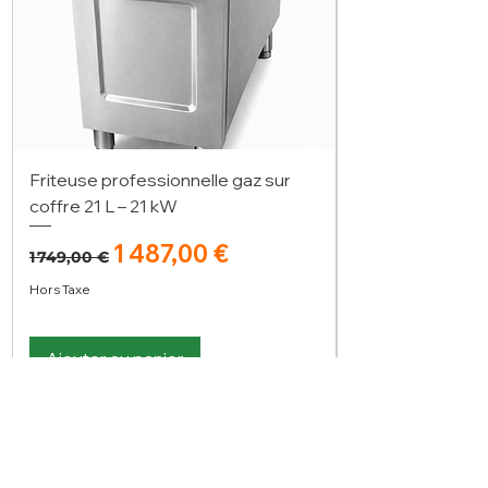
Friteuse professionnelle gaz sur
coffre 21 L – 21 kW
Prix original
Prix promotionnel
1 487,00 €
1 749,00 €
Hors Taxe
Ajouter au panier
Vous n'avez pas trouvé votre bonheur ?