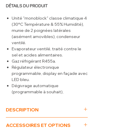
DÉTAILS DU PRODUIT
Unité "monoblock" classe climatique 4
(30°C Température & 55% Humidité),
munie de 2 poignées latérales
(aisément amovibles), condenseur
ventilé.
Evaporateur ventilé, traité contre le
sel et acides alimentaires.
Gaz réfrigérant R455a.
Régulateur électronique
programmable, display en façade avec
LED bleu.
Dégivrage automatique
(programmable à souhait),
évaporation automatique du
condensat.
DESCRIPTION
Appareils construits dans le respect
des normes (CE) en vigueur.
(L x P x H) mm
675 x 495 x 388
ACCESSOIRES ET OPTIONS
T°
+2° +8°