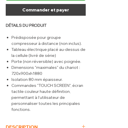
Commander et payer
DÉTAILS DU PRODUIT
Prédisposée pour groupe
compresseur à distance (non inclus).
Tableau électrique placé au-dessus de
la cellule (livré de série)
Porte (non réversible) avec poignée.
Dimensions "maximales" du chariot :
720x900xh1880
Isolation 80 mm épaisseur.
Commandes "TOUCH SCREEN", écran
tactile couleur haute définition,
permettant à l'utilisateur de
personnaliser toutes les principales
fonctions.
4 cycles au choix "Soft Chill" ou "Soft
Freeze" pour les produits délicats,
DESCRIPTION
"Hard-Chill" ou "Hard-Freeze" pour les