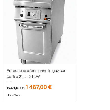
Friteuse professionnelle gaz sur
coffre 21 L – 21 kW
Prix original
Prix promotionnel
1 487,00 €
1 749,00 €
Hors Taxe