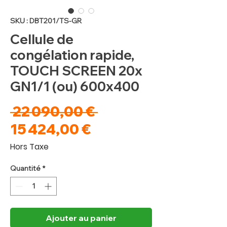
SKU : DBT201/TS-GR
Cellule de
congélation rapide,
TOUCH SCREEN 20x
GN1/1 (ou) 600x400
Prix
 22 090,00 € 
Prix
original
15 424,00 €
promotionnel
Hors Taxe
Quantité
*
Ajouter au panier