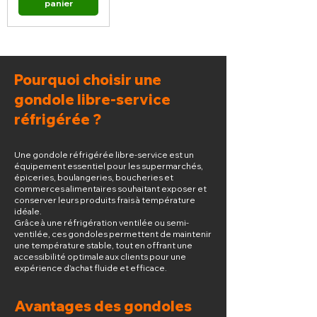
panier
Pourquoi choisir une
gondole libre-service
réfrigérée ?
Une gondole réfrigérée libre-service est un
équipement essentiel pour les supermarchés,
épiceries, boulangeries, boucheries et
commerces alimentaires souhaitant exposer et
conserver leurs produits frais à température
idéale.
Grâce à une réfrigération ventilée ou semi-
ventilée, ces gondoles permettent de maintenir
une température stable, tout en offrant une
accessibilité optimale aux clients pour une
expérience d’achat fluide et efficace.
Avantages des gondoles