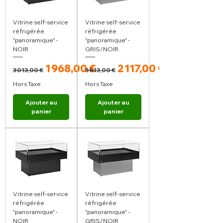
Vitrine self-service
Vitrine self-service
réfrigérée
réfrigérée
"panoramique" -
"panoramique" -
NOIR
GRIS/NOIR
Prix original
Prix promotionnel
Prix original
Prix promotionnel
1 968,00 €
2 117,00 €
3 013,00 €
3 013,00 €
Hors Taxe
Hors Taxe
Ajouter au
Ajouter au
panier
panier
Vitrine self-service
Vitrine self-service
réfrigérée
réfrigérée
"panoramique" -
"panoramique" -
NOIR
GRIS/NOIR