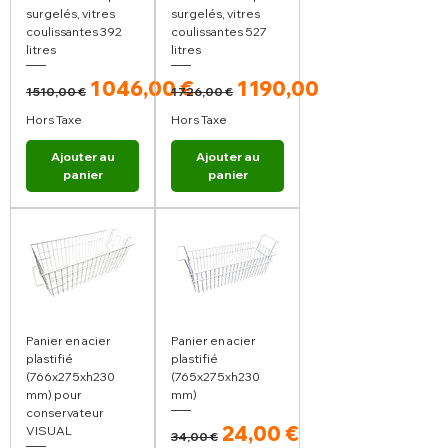
surgelés, vitres
surgelés, vitres
coulissantes 392
coulissantes 527
litres
litres
Prix original
Prix promotionnel
Prix original
Prix promotionnel
1 046,00 €
1 190,00 €
1 510,00 €
1 726,00 €
Hors Taxe
Hors Taxe
Ajouter au
Ajouter au
panier
panier
Panier en acier
Panier en acier
plastifié
plastifié
(766x275xh230
(765x275xh230
mm) pour
mm)
conservateur
Prix original
Prix promotionnel
24,00 €
VISUAL
34,00 €