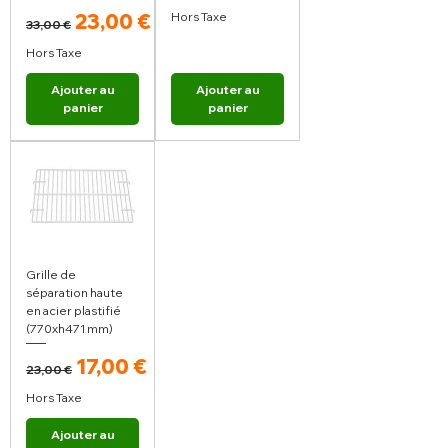
Prix original
Prix promotionnel
23,00 €
Hors Taxe
33,00 €
Hors Taxe
Ajouter au
Ajouter au
panier
panier
Grille de
séparation haute
en acier plastifié
(770xh471 mm)
Prix original
Prix promotionnel
17,00 €
23,00 €
Hors Taxe
Ajouter au