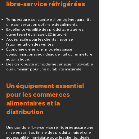
libre-service réfrigérées
Température constante et homogène : garantit
une conservation optimale des aliments.
Excellente visibilité des produits : étagères
ouvertes et éclairage LED intégré.
Accès facile pour les clients : favorise
l’augmentation des ventes.
Économie d’énergie : modèles basse
consommation avec rideau de nuit ou fermeture
automatique.
Design robuste et moderne : en acier inoxydable
ou aluminium pour une durabilité maximale.
Un équipement essentiel
pour les commerces
alimentaires et la
distribution
Une gondole libre-service réfrigérée assure une
mise en avant optimale des produits frais et une
accessibilité immédiate pour les clients, idéale