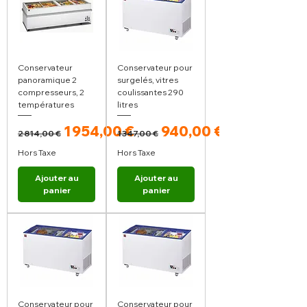
Conservateur
Conservateur pour
panoramique 2
surgelés, vitres
compresseurs, 2
coulissantes 290
températures
litres
Prix original
Prix promotionnel
Prix original
Prix promotionnel
1 954,00 €
940,00 €
2 814,00 €
1 347,00 €
Hors Taxe
Hors Taxe
Ajouter au
Ajouter au
panier
panier
Conservateur pour
Conservateur pour