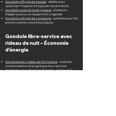
Gondole réfrigérée murale
: idéale pour
optimiser l’espace et exposer les produits.
Gondole ouverte multi-niveaux
: plusieurs
étagères pour un rangement organisé.
Gondole réfrigérée compacte
: parfaite pour les
petits commerces et boutiques.
Gondole libre-service avec
rideau de nuit – Économie
d’énergie
Gondole avec rideau de fermeture
: réduit la
consommation énergétique hors service.
Gondole avec vitrine coulissante
: préserve le
froid et améliore l’efficacité énergétique.
Gondole réfrigérée éco-responsable
:
optimisée pour une réduction de la
consommation électrique.
Gondole libre-service
spécialisée – Adaptée aux
produits spécifiques