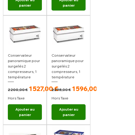
panier
panier
Conservateur
Conservateur
panoramique pour
panoramique pour
surgelés 2
surgelés 2
compresseurs, 1
compresseurs, 1
température
température
Prix original
Prix promotionnel
Prix original
Prix promotionnel
1 527,00 €
1 596,00 €
2 200,00 €
2 298,00 €
Hors Taxe
Hors Taxe
Ajouter au
Ajouter au
panier
panier