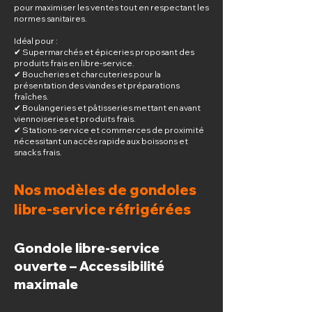
pour maximiser les ventes tout en respectant les
normes sanitaires.
Idéal pour :
✔ Supermarchés et épiceries proposant des
produits frais en libre-service.
✔ Boucheries et charcuteries pour la
présentation des viandes et préparations
fraîches.
✔ Boulangeries et pâtisseries mettant en avant
viennoiseries et produits frais.
✔ Stations-service et commerces de proximité
nécessitant un accès rapide aux boissons et
snacks frais.
Nos modèles de gondoles
libre-service réfrigérées
Gondole libre-service
ouverte – Accessibilité
maximale