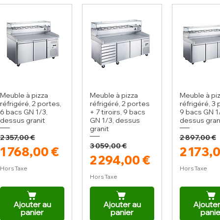
Meuble à pizza
Meuble à pizza
Meuble à pi
réfrigéré, 2 portes,
réfrigéré, 2 portes
réfrigéré, 3 
6 bacs GN 1/3,
+ 7 tiroirs, 9 bacs
9 bacs GN 1
dessus granit
GN 1/3, dessus
dessus gran
granit
2 357,00 €
2 897,00 €
Prix original
Prix promotionnel
Prix or
Prix p
3 059,00 €
Prix original
Prix promotionnel
1 768,00 €
2 173,
2 294,00 €
Hors Taxe
Hors Taxe
Hors Taxe
Ajouter au
Ajouter au
Ajouter
panier
panier
panie