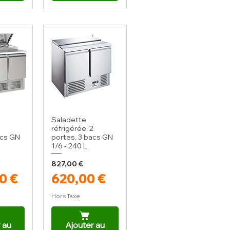
Saladette
réfrigérée, 2
acs GN
portes, 3 bacs GN
1/6 - 240 L
827,00 €
iginal
romotionnel
Prix original
Prix promotionnel
0 €
620,00 €
Hors Taxe
 au
Ajouter au