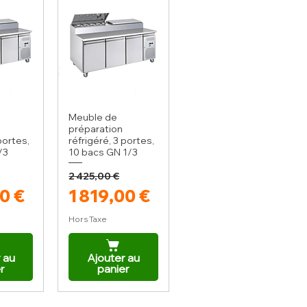
Meuble de
préparation
portes,
réfrigéré, 3 portes,
/3
10 bacs GN 1/3
2 425,00 €
iginal
romotionnel
Prix original
Prix promotionnel
00 €
1 819,00 €
Hors Taxe
 au
Ajouter au
r
panier