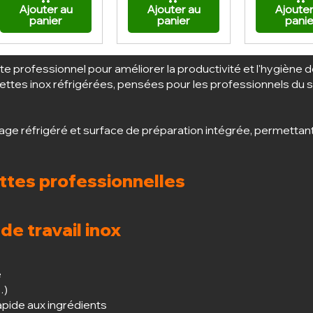
Ajouter au
Ajouter au
Ajouter
panier
panier
panie
 professionnel pour améliorer la productivité et l'hygiène de
es inox réfrigérées, pensées pour les professionnels du sna
 réfrigéré et surface de préparation intégrée, permettant u
ttes professionnelles
de travail inox
é
…)
pide aux ingrédients