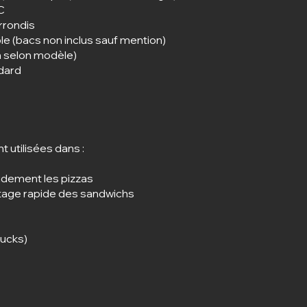
C
arrondis
 (bacs non inclus sauf mention)
on selon modèle)
dard
 utilisées dans :
pidement les pizzas
tage rapide des sandwichs
rucks)