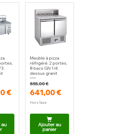
zza
Meuble à pizza
portes,
réfrigéré, 2 portes,
/3,
8 bacs GN 1/4,
it
dessus granit
855,00 €
iginal
romotionnel
Prix original
Prix promotionnel
00 €
641,00 €
Hors Taxe
 au
Ajouter au
r
panier