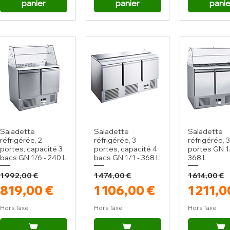
panier
panier
panie
Saladette
Saladette
Saladette
réfrigérée, 2
réfrigérée, 3
réfrigérée, 3
portes, capacité 3
portes, capacité 4
portes GN 1/
bacs GN 1/6 - 240 L
bacs GN 1/1 - 368 L
368 L
1 992,00 €
1 474,00 €
1 614,00 €
Prix original
Prix promotionnel
Prix original
Prix promotionnel
Prix or
Prix p
819,00 €
1 106,00 €
1 211,0
Hors Taxe
Hors Taxe
Hors Taxe