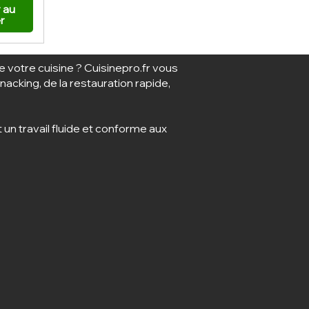
 au
r
 votre cuisine ? Cuisinepro.fr vous
cking, de la restauration rapide,
n travail fluide et conforme aux