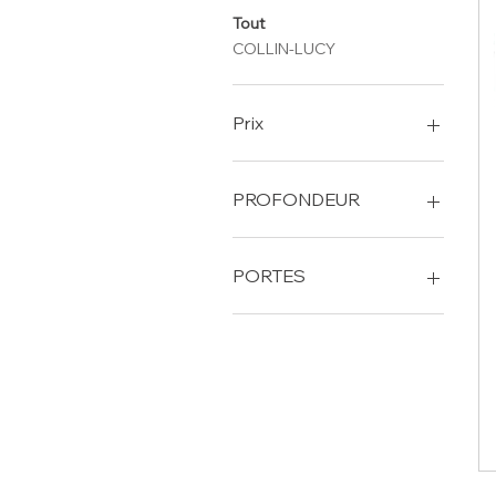
Tout
COLLIN-LUCY
Prix
620 €
2 294 €
PROFONDEUR
700 MM / GN1/1
800 MM / GN 1/1
PORTES
Meuble de préparation
Réfrigérées 3 portes
Réfrigérées 2 portes
Réfrigérées 2 portes + 7
tiroirs