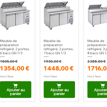
Meuble de
Meuble de
Meuble de
préparation
préparation
préparation
réfrigéré, 2 portes,
réfrigéré, 2 portes,
réfrigéré, 3 
6 bacs GN 1/3
7 bacs GN 1/3
8 bacs GN 1
1 805,00 €
1 930,00 €
2 288,00 €
Prix original
Prix promotionnel
Prix original
Prix promotionnel
Prix or
Prix p
1 354,00 €
1 448,00 €
1 716,
Hors Taxe
Hors Taxe
Hors Taxe
Ajouter au
Ajouter au
Ajouter
panier
panier
panie