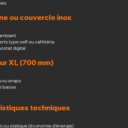
rées
ne ou couvercle inox
 ambiant
ts type self ou cafétéria
ostat digital
ur XL (700 mm)
a ou wraps
e basse
ristiques techniques
e) ou statique (économie d'énergie)