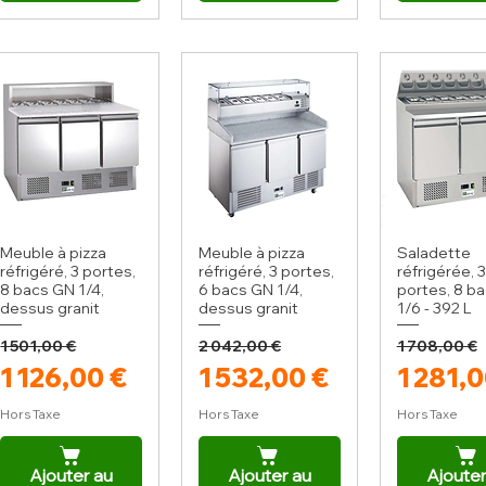
Meuble à pizza
Meuble à pizza
Saladette
réfrigéré, 3 portes,
réfrigéré, 3 portes,
réfrigérée, 3
8 bacs GN 1/4,
6 bacs GN 1/4,
portes, 8 b
dessus granit
dessus granit
1/6 - 392 L
1 501,00 €
2 042,00 €
1 708,00 €
Prix original
Prix promotionnel
Prix original
Prix promotionnel
Prix or
Prix p
1 126,00 €
1 532,00 €
1 281,0
Hors Taxe
Hors Taxe
Hors Taxe
Ajouter au
Ajouter au
Ajouter