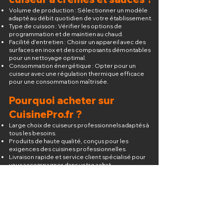
Volume de production : Sélectionner un modèle
adapté au débit quotidien de votre établissement.
Type de cuisson : Vérifier les options de
programmation et de maintien au chaud.
Facilité d’entretien : Choisir un appareil avec des
surfaces en inox et des composants démontables
pour un nettoyage optimal.
Consommation énergétique : Opter pour un
cuiseur avec une régulation thermique efficace
pour une consommation maîtrisée.
Pourquoi acheter sur
CuisinePro.fr ?
Large choix de cuiseurs professionnels adaptés à
tous les besoins.
Produits de haute qualité, conçus pour les
exigences des cuisines professionnelles.
Livraison rapide et service client spécialisé pour
vous accompagner dans votre achat.
Commandez dès maintenant votre cuiseur à
crèmes et sauces professionnel et améliorez
l’efficacité de votre cuisine tout en garantissant
une cuisson parfaite à chaque préparation.
Vous n'avez pas trouvé votre bonheur ?