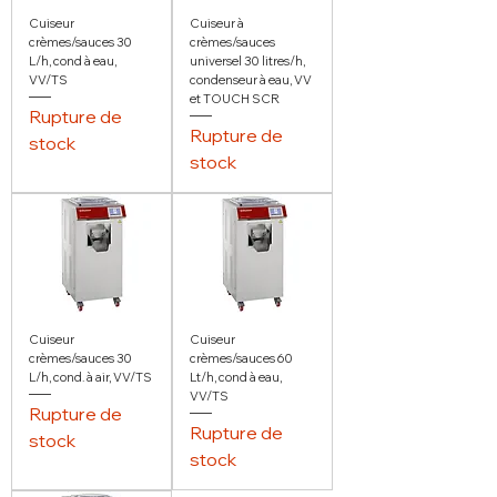
Cuiseur
Cuiseur à
crèmes/sauces 30
crèmes/sauces
L/h, cond à eau,
universel 30 litres/h,
VV/TS
condenseur à eau, VV
et TOUCH SCR
Rupture de
Rupture de
stock
stock
Cuiseur
Cuiseur
crèmes/sauces 30
crèmes/sauces 60
L/h, cond. à air, VV/TS
Lt/h, cond à eau,
VV/TS
Rupture de
Rupture de
stock
stock