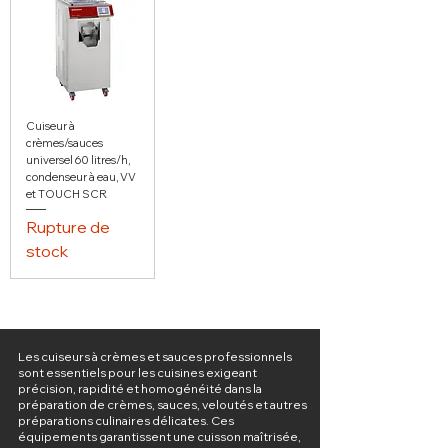
Cuiseur à
crèmes/sauces
universel 60 litres/h,
condenseur à eau, VV
et TOUCH SCR
Rupture de
stock
Les cuiseurs à crèmes et sauces professionnels
sont essentiels pour les cuisines exigeant
précision, rapidité et homogénéité dans la
préparation de crèmes, sauces, veloutés et autres
préparations culinaires délicates. Ces
équipements garantissent une cuisson maîtrisée,