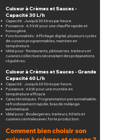
Cuiseur à Crèmes et Sauces -
Capacité 30 L/h
Capacité : Jusqu'à 30 litres par heure.
Puissance : 4,5 kW pour une chauffe rapide et
homogène.
Fonctionnalités : Affichage digital, plusieurs cycles
de cuisson programmables, maintien en
température.
Idéal pour : Restaurants, pâtisseries, traiteurs et
cuisines collectives nécessitant des préparations
régulières.
Cuiseur à Crèmes et Sauces - Grande
Capacité 60 L/h
Capacité : Jusqu'à 60 litres par heure.
Puissance : 6 kW pour une montée en
température efficace.
Caractéristiques : Programmation personnalisable,
refroidissement rapide, bras de mélange
automatique.
Idéal pour : Boulangeries, traiteurs, hôtels et
cuisines centrales avec forte production.
Comment bien choisir son
cuiseur à crèmes et sauces ?