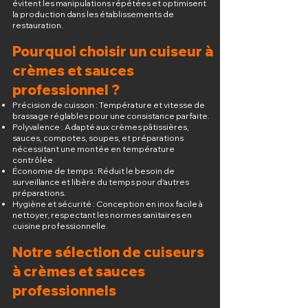
évitent les manipulations répétées et optimisent
la production dans les établissements de
restauration.
Pourquoi choisir un cuiseur à
crèmes et sauces
professionnel ?
Précision de cuisson : Température et vitesse de
brassage réglables pour une consistance parfaite.
Polyvalence : Adapté aux crèmes pâtissières,
sauces, compotes, soupes, et préparations
nécessitant une montée en température
contrôlée.
Économie de temps : Réduit le besoin de
surveillance et libère du temps pour d'autres
préparations.
Hygiène et sécurité : Conception en inox facile à
nettoyer, respectant les normes sanitaires en
cuisine professionnelle.
Notre sélection de cuiseurs
à crèmes et sauces
professionnels