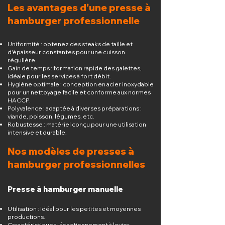
Les avantages d'une presse à
hamburger professionnelle
Uniformité : obtenez des steaks de taille et
d'épaisseur constantes pour une cuisson
régulière.
Gain de temps : formation rapide des galettes,
idéale pour les services à fort débit.
Hygiène optimale : conception en acier inoxydable
pour un nettoyage facile et conforme aux normes
HACCP.
Polyvalence : adaptée à diverses préparations :
viande, poisson, légumes, etc.
Robustesse : matériel conçu pour une utilisation
intensive et durable.
Nos modèles de presses à
hamburger professionnelles
Presse à hamburger manuelle
Utilisation : idéal pour les petites et moyennes
productions.
Caractéristiques : fonctionnement à levier,