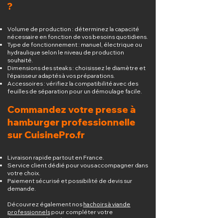
?
Volume de production : déterminez la capacité
nécessaire en fonction de vos besoins quotidiens.
Type de fonctionnement : manuel, électrique ou
hydraulique selon le niveau de production
souhaité.
Dimensions des steaks : choisissez le diamètre et
l'épaisseur adaptés à vos préparations.
Accessoires : vérifiez la compatibilité avec des
feuilles de séparation pour un démoulage facile.
Commandez votre presse à
hamburger professionnelle
sur CuisinePro.fr
Livraison rapide partout en France.
Service client dédié pour vous accompagner dans
votre choix.
Paiement sécurisé et possibilité de devis sur
demande.
Découvrez également nos
hachoirs à viande
professionnels
pour compléter votre