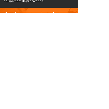
équipement de préparation.
Vous n'avez pas trouvé votre bonheur ?
N'hésitez pas à nous contacter
Nous contacter
PLAN DU SITE
Visitez notre blog
Produits
À propos de nous
Nouveauté
Contact
INFORMATIONS
Politique de confidentialité
Do Not Sell My Personal Information
Conditions générales de vente