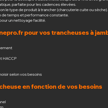
atique, parfaite pour les cadences élevées.
lon le type de produit à trancher (charcuterie cuite ou sèche).
ain de temps et performance constante.
ur un nettoyage facilité.
inepro.fr pour vos trancheuses à jam
atement
 et HACCP
oisir selon vos besoins
ncheuse en fonction de vos besoins
nnel
mm