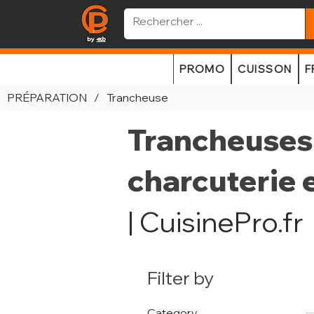
PROMO
CUISSON
F
PRÉPARATION
/
Trancheuse
Trancheuses 
charcuterie 
| CuisinePro.fr
Filter by
Category