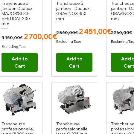
Trancheuse à
Trancheuse à
Trancheuse
jambon Dadaux
jambon - Dadaux
jambon - D
MAJOR'SLICE
GRAVINOX 350
GRAVINOX 
VERTICAL 300
mm
mm
mm
Regular Price
Sale Price
Regula
2 451,00€
2 860,00€
2 260,00€
Regular Price
Sale Price
2 700,00€
3 150,00€
Excluding Taxe
Excluding Ta
Excluding Taxe
Add to
Add to
Add 
Cart
Cart
Car
Trancheuse
Trancheuse
Trancheus
professionnelle,
professionnelle,
professionn