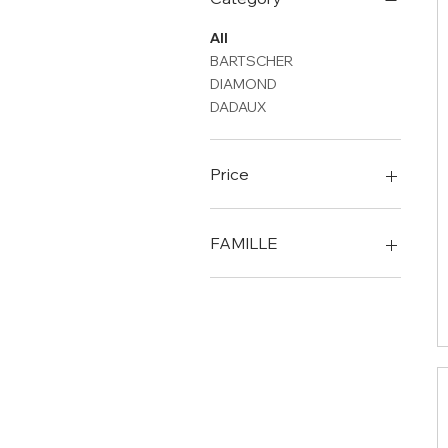
All
BARTSCHER
DIAMOND
DADAUX
Price
374 €
3 936 €
FAMILLE
Ø 195
Ø 220
Ø 250
Ø 275
Ø 300
Ø 350