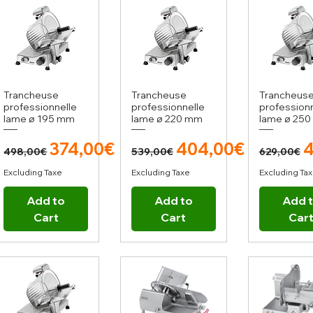
Trancheuse
Trancheuse
Trancheus
professionnelle
professionnelle
professionn
lame ø 195 mm
lame ø 220 mm
lame ø 25
Regular Price
Sale Price
Regular Price
Sale Price
Regula
S
374,00€
404,00€
4
498,00€
539,00€
629,00€
Excluding Taxe
Excluding Taxe
Excluding Ta
Add to
Add to
Add 
Cart
Cart
Car