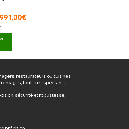
300
r Price
Sale Price
991,00€
xe
to
t
omagers, restaurateurs ou cuisines
 fromages, tout en respectant la
cision, sécurité et robustesse.
de précision.