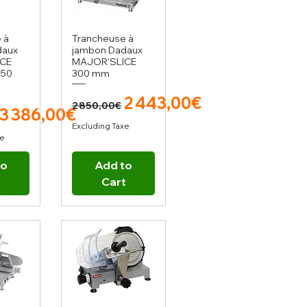
 à
Trancheuse à
daux
jambon Dadaux
CE
MAJOR'SLICE
350
300 mm
Regular Price
Sale Price
2 443,00€
2 850,00€
r Price
Sale Price
3 386,00€
Excluding Taxe
xe
to
Add to
t
Cart