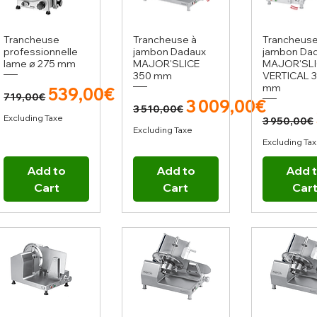
Trancheuse
Trancheuse à
Trancheuse
professionnelle
jambon Dadaux
jambon Da
lame ø 275 mm
MAJOR'SLICE
MAJOR'SLI
350 mm
VERTICAL 
mm
Regular Price
Sale Price
539,00€
719,00€
Regular Price
Sale Price
3 009,00€
3 510,00€
Regula
Excluding Taxe
3 950,00€
Excluding Taxe
Excluding Ta
Add to
Add to
Add 
Cart
Cart
Car