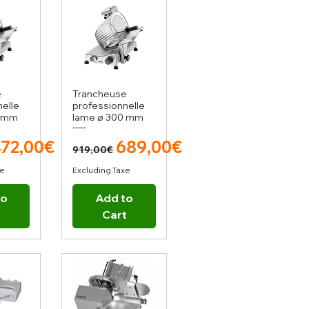
e
Trancheuse
elle
professionnelle
0 mm
lame ø 300 mm
r Price
ale Price
Regular Price
Sale Price
72,00€
689,00€
919,00€
xe
Excluding Taxe
to
Add to
t
Cart