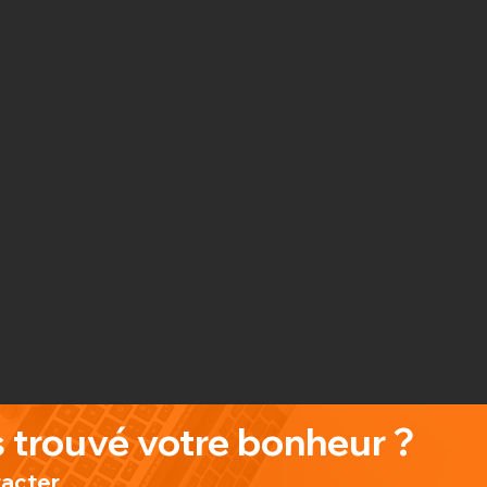
 trouvé votre bonheur ?
tacter