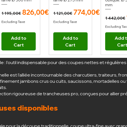
lame Ø 300 mm
lame Ø 275 mm
oblique, Ø 
mm
Regular Price
Sale Price
Regular Price
Sale Price
826,00€
774,00€
1 195,00€
1 121,00€
Regula
1 442,00€
Excluding Taxe
Excluding Taxe
Excluding Ta
Add to
Add to
Add 
Cart
Cart
Car
 : l’outil indispensable pour des coupes nettes et régulières
le est l’alliée incontournable des charcutiers, traiteurs, fr
r finement jambons crus ou cuits, saucissons, mortadelles ou
its.
ction rigoureuse de trancheuses pro, conçues pour allier pré
uses disponibles
ale pour la découpe traditionnelle, coupe ultra-fine avec gran