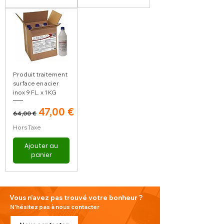
Produit traitement
surface en acier
inox 9 FL. x 1 KG
Prix original
Prix promotionnel
47,00 €
64,00 €
Hors Taxe
Ajouter au
panier
Vous n'avez pas trouvé votre bonheur ?
N'hésitez pas à nous contacter