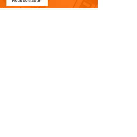
Nous contacter
PLAN DU SITE
Visitez notre blog
Produits
À propos de nous
Nouveauté
Contact
INFORMATIONS
Politique de confidentialité
Do Not Sell My Personal Information
Conditions générales de vente
CONTACT
Lundi au Vendredi de
9h à 18h