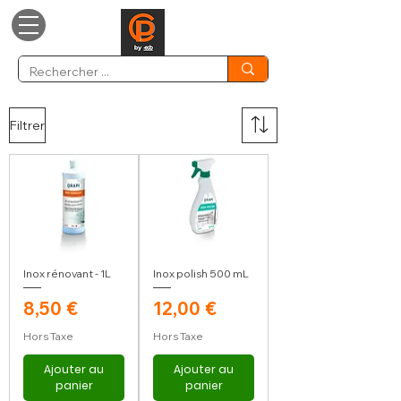
Filtrer
Inox rénovant - 1L
Inox polish 500 mL
Prix
Prix
8,50 €
12,00 €
Hors Taxe
Hors Taxe
Ajouter au
Ajouter au
panier
panier