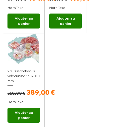
Hors Taxe
Hors Taxe
Ajouter au
Ajouter au
panier
panier
2500 sachets sous
vide cuisson 150x300
mm
Prix original
Prix promotionnel
389,00 €
558,00 €
Hors Taxe
Ajouter au
panier