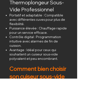
Thermoplongeur Sous-
Vide Professionnel
Portatif et adaptable : Compatible
avec différentes cuves pour plus de
flexibilité.
Puissance élevée : Chauffage rapide
pour un service efficace.
Contrôle digital : Programmation
intuitive avec alarmes de fin de
cuisson.
Avantage : Idéal pour ceux qui
souhaitent un cuiseur sous-vide
polyvalent et peu encombrant.
Comment bien choisir
son cuiseur sous-vide
?
Capacité adaptée : Sélectionner un
modèle en fonction du volume de
production de votre établissement.
Précision de température : Opter
pour un appareil avec une régulation