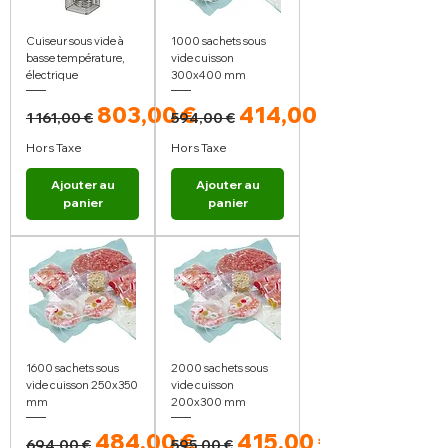
Cuiseur sous vide à
1000 sachets sous
basse température,
vide cuisson
électrique
300x400 mm
Prix original
Prix promotionnel
Prix original
Prix promotionnel
803,00 €
414,00 €
1 161,00 €
594,00 €
Hors Taxe
Hors Taxe
Ajouter au
Ajouter au
panier
panier
1600 sachets sous
2000 sachets sous
vide cuisson 250x350
vide cuisson
mm
200x300 mm
Prix original
Prix promotionnel
Prix original
Prix promotionnel
484,00 €
415,00 €
694,00 €
595,00 €