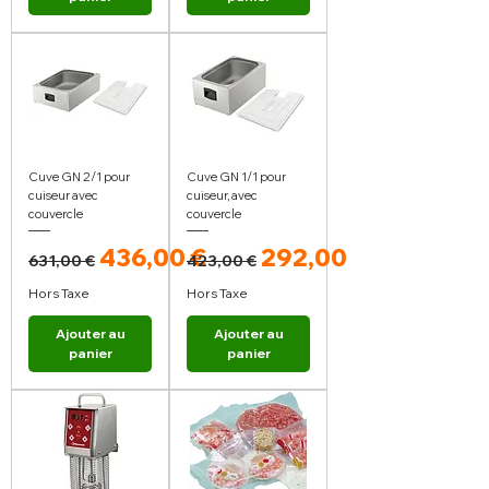
Cuve GN 2/1 pour
Cuve GN 1/1 pour
cuiseur avec
cuiseur, avec
couvercle
couvercle
Prix original
Prix promotionnel
Prix original
Prix promotionnel
436,00 €
292,00 €
631,00 €
423,00 €
Hors Taxe
Hors Taxe
Ajouter au
Ajouter au
panier
panier