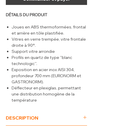
DÉTAILS DU PRODUIT
Joues en ABS thermoformées, frontal
et arrière en tôle plastifiée.
Vitres en verre trempée, vitre frontale
droite à 90°.
Support vitre arrondie
Profils en quartz de type ''blanc
technologic''.
Exposition en acier inox AISI 304,
profondeur 700 mm (EURONORM et
GASTRONORM).
Déflecteur en plexiglas, permettant
une distribution homogène de la
température
Tablette de travail en quartz de type
''blanc technologic''.
DESCRIPTION
Eclairage de l'exposition de type LED
(positionné sous le top de travail).
(L x P x H) mm
2005 x 1000 x 1290