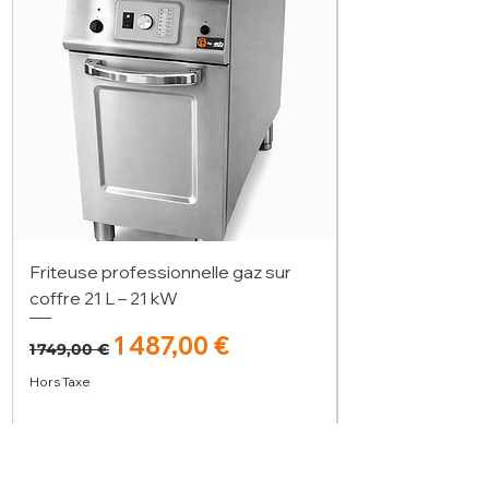
Friteuse professionnelle gaz sur
coffre 21 L – 21 kW
Prix original
Prix promotionnel
1 487,00 €
1 749,00 €
Hors Taxe
Ajouter au panier