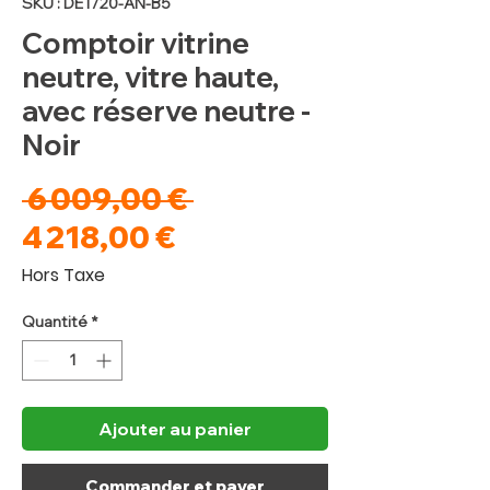
SKU : DET/20-AN-B5
Comptoir vitrine
neutre, vitre haute,
avec réserve neutre -
Noir
Prix
 6 009,00 € 
Prix
original
4 218,00 €
promotionnel
Hors Taxe
Quantité
*
Ajouter au panier
Commander et payer