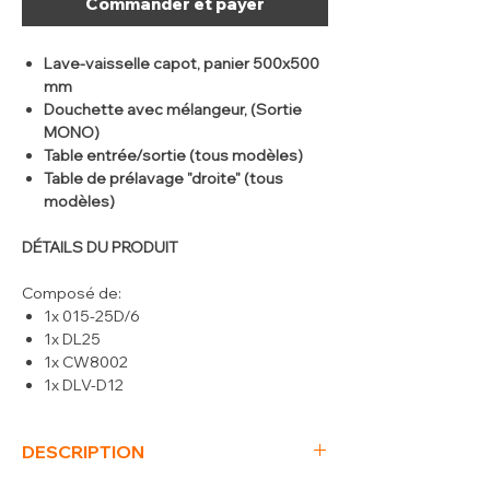
Commander et payer
Lave-vaisselle capot, panier 500x500
mm
Douchette avec mélangeur, (Sortie
MONO)
Table entrée/sortie (tous modèles)
Table de prélavage "droite" (tous
modèles)
DÉTAILS DU PRODUIT
Composé de:
1x 015-25D/6
1x DL25
1x CW8002
1x DLV-D12
DESCRIPTION