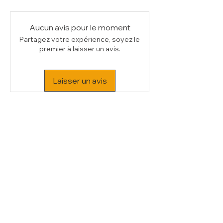
(L x P x H) mm
2620 x 740 x H1530/2010
Aucun avis pour le moment
Partagez votre expérience, soyez le
premier à laisser un avis.
Laisser un avis