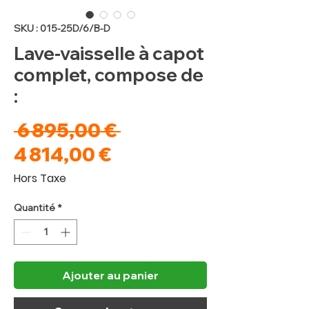
SKU : 015-25D/6/B-D
Lave-vaisselle à capot
complet, compose de
:
Prix
 6 895,00 € 
Prix
original
4 814,00 €
promotionnel
Hors Taxe
Quantité
*
Ajouter au panier