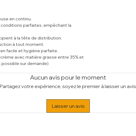
Voltage
230/1N 50
Poids Brut (kg)
28
Volume (m³)
0.08
euse en continu.
s conditions parfaites, empêchant la
pient à la tête de distribution.
duction à tout moment.
en facile et hygiène parfaite.
ur crème avec matière grasse entre 35% et
s possible sur demande)
Aucun avis pour le moment
Partagez votre expérience, soyez le premier à laisser un avis
Laisser un avis