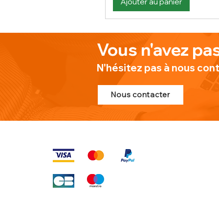
Ajouter au panier
Vous n'avez pas
N'hésitez pas à nous con
Nous contacter
MOYENS DE PAIEMENT
PLAN DU SI
Produits
À propos de n
Nouveauté
Contact