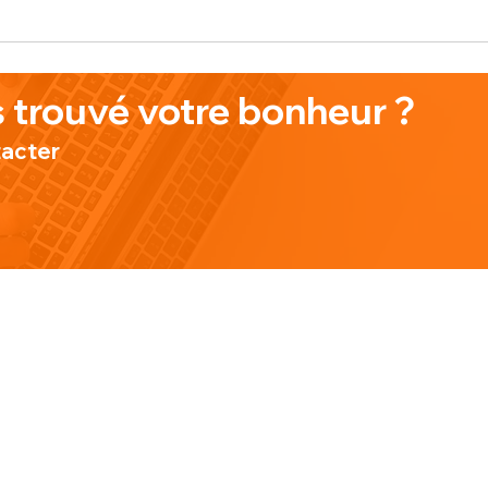
 trouvé votre bonheur ?
tacter
TE
CONTACT
INFORMAT
Lundi au Vendredi de
Conditions 
9h à 18h
Politique de
ous
contact@cuisinepro.fr
Do Not Sell
06 38 42 00 26