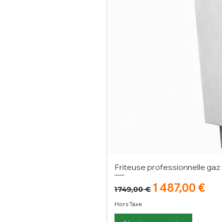
Friteuse professionnelle gaz 
Prix original
Prix promoti
1 487,00 €
1 749,00 €
Hors Taxe