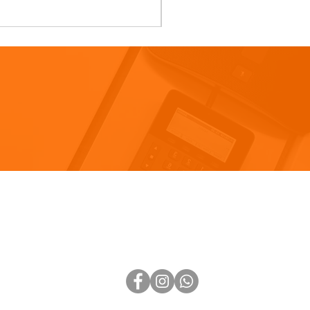
Ajouter au panier
Visitez notre blog
IONS
générales de vente
 confidentialité
SUIVEZ-NOUS
 My Personal Information