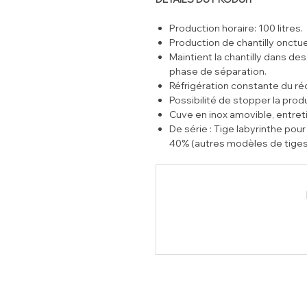
Production horaire: 100 litres.
Production de chantilly onctu
Maintient la chantilly dans de
phase de séparation.
Réfrigération constante du réci
Possibilité de stopper la pro
Cuve en inox amovible, entreti
De série : Tige labyrinthe po
40% (autres modèles de tige