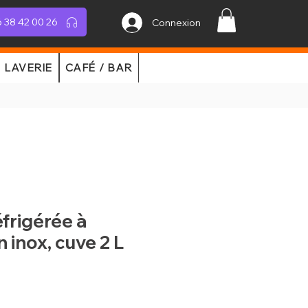
 38 42 00 26
Connexion
LAVERIE
CAFÉ / BAR
frigérée à
n inox, cuve 2 L