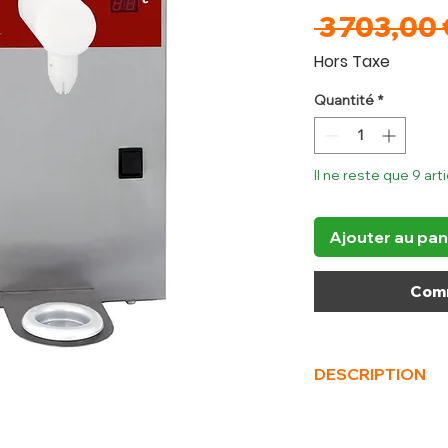
 3 703,00 
Hors Taxe
Quantité
*
Il ne reste que 9 art
Ajouter au pan
Comm
DESCRIPTION
(L x P x H) mm
250 x
kW
0.3