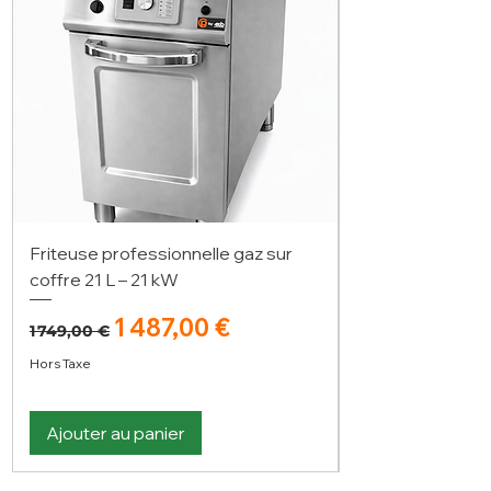
Friteuse professionnelle gaz sur
coffre 21 L – 21 kW
Prix original
Prix promotionnel
1 487,00 €
1 749,00 €
Hors Taxe
Ajouter au panier