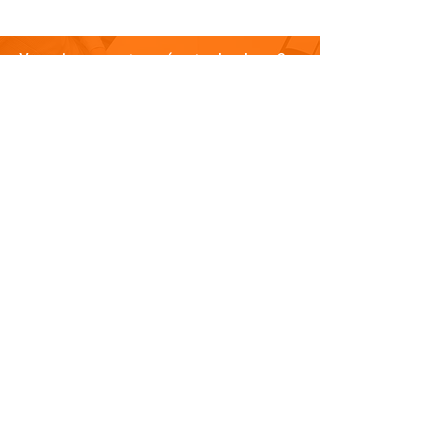
Vous n'avez pas trouvé votre bonheur ?
N'hésitez pas à nous contacter
Nous contacter
PLAN DU SITE
Visitez notre blog
Produits
À propos de nous
Nouveauté
Contact
INFORMATIONS
Politique de confidentialité
Do Not Sell My Personal Information