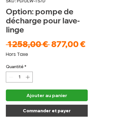
SKU : PD/DLW-TS/D
Option: pompe de
décharge pour lave-
linge
Prix
Prix
 1 258,00 € 
877,00 €
original
promotionn
Hors Taxe
Quantité
*
Ajouter au panier
Commander et payer