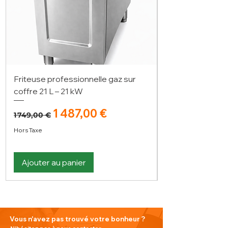
Friteuse professionnelle gaz sur
coffre 21 L – 21 kW
Prix original
Prix promotionnel
1 487,00 €
1 749,00 €
Hors Taxe
Ajouter au panier
Vous n'avez pas trouvé votre bonheur ?