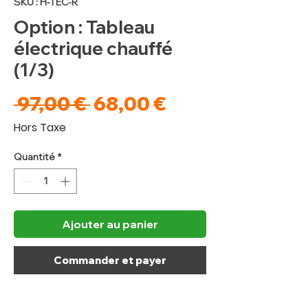
SKU : H-TEC-R
Option : Tableau
électrique chauffé
(1/3)
Prix
Prix
 97,00 € 
68,00 €
original
promotionnel
Hors Taxe
Quantité
*
Ajouter au panier
Commander et payer