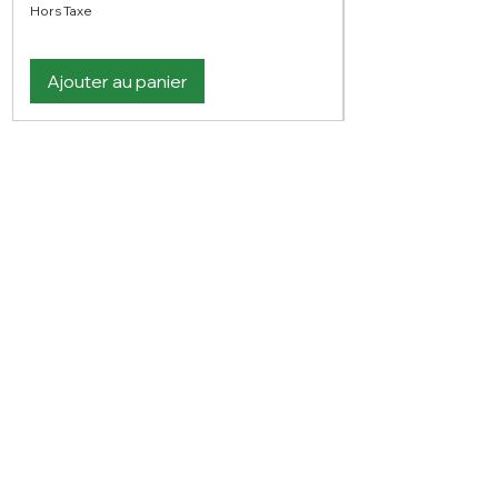
Hors Taxe
Ajouter au panier
Vous n'avez pas trouvé votre bonheur ?
N'hésitez pas à nous contacter
Nous contacter
PLAN DU SITE
Visitez notre blog
Produits
À propos de nous
Nouveauté
Contact