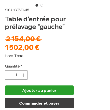
SKU : GTVO-15
Table d'entrée pour
prélavage "gauche"
Prix
 2 154,00 € 
Prix
original
1 502,00 €
promotionnel
Hors Taxe
Quantité
*
Ajouter au panier
Commander et payer