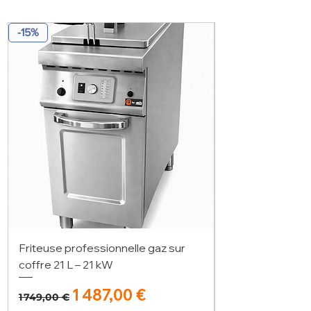
-15%
Friteuse professionnelle gaz sur
coffre 21 L – 21 kW
Prix original
Prix promotionnel
1 487,00 €
1 749,00 €