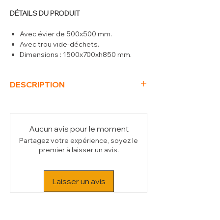
DÉTAILS DU PRODUIT
Avec évier de 500x500 mm.
Avec trou vide-déchets.
Dimensions : 1500x700xh850 mm.
DESCRIPTION
(L x P x H) mm
1500 x 700 x 850
Poids Brut (kg)
49
Volume (m³)
0.81
Aucun avis pour le moment
Partagez votre expérience, soyez le
premier à laisser un avis.
Laisser un avis