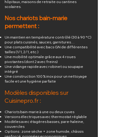
hôpitaux, maisons de retraite ou cantines
scolaires.
Nos chariots bain-marie
permettent :
Un maintien en température contrôlé (30 à 90 °C)
pour plats cuisinés, sauces, garnitures…
Une compatibilité avec bacs GN de différentes
tailles (1/1, 2/1, etc.)
Une mobilité optimale grâce aux 4 roues
pivotantes (dont 2 avec freins)
Une vidange rapide avec robinet ou soupape
intégré
Une construction 100 % inox pour un nettoyage
facile et une hygiène parfaite
Modèles disponibles sur
Cuisinepro.fr :
Chariots bain-marie à une ou deux cuves
Versions électriques avec thermostat réglable
Modèles avec étagères basses, pare-haleine,
couvercles
Options : zone sèche + zone humide, châssis
renforcé, poignées ergonomiques