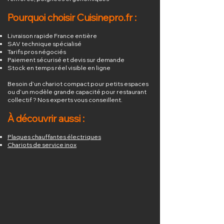
Pourquoi choisir Cuisinepro.fr :
Livraison rapide France entière
SAV technique spécialisé
Tarifs pros négociés
Paiement sécurisé et devis sur demande
Stock en temps réel visible en ligne
Besoin d’un chariot compact pour petits espaces
ou d’un modèle grande capacité pour restaurant
collectif ? Nos experts vous conseillent.
À découvrir aussi :
Plaques chauffantes électriques
Chariots de service inox