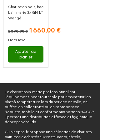
Chariot en bois, bac
bain marie 3x GN 1/1
Wengé
Prix original
Prix promotionnel
1 660,00 €
2 378,00 €
Hors Taxe
Ajouter au
panier
Le chariot bain-marie professionnel est
l’équipement incontournable pour maintenir les
plats à température lors du service en salle, en
buffet, en collectivité ou en room service.
Robuste, mobile et conforme aux normes HACCP,
il permet une distribution efficace et hygiénique
des repas chauds.
Cuisinepro.fr propose une sélection de chariots
bain-marie adaptés aux restaurants, hôtels,