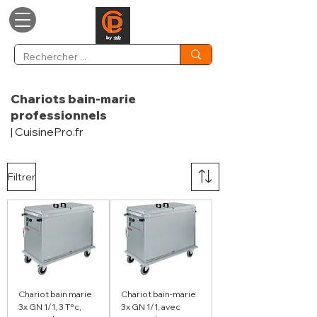
Chariots bain-marie
professionnels
| CuisinePro.fr
Filtrer
Chariot bain marie
Chariot bain-marie
3x GN 1/1, 3 T°c,
3x GN 1/1, avec