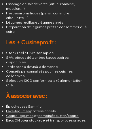
Essorage de salade verte (laitue, romaine,
mesclun…)
Herbes aromatiques (persil, coriandre,
ciboulette…)
Légumes feuillus et légumes lavés
Préparation de légumes prêts à consommer ou à
cuire
Les + Cuisinepro.fr :
Stock réel et livraison rapide
SAV, pièces détachées & accessoires
disponibles
Tarifs pros & devis à la demande
Conseils personnalisés pour les cuisines
collectives
Sélection 100 % conforme à la réglementation
CHR
À associer avec :
Éplucheuses
Sammic
Lave-légumes
professionnels
Coupe-légumes
et
combinés cutter/coupe
Bacs GN
pour stockage et transport des salades