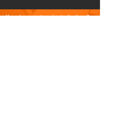
Vous n'avez pas trouvé votre bonheur ?
N'hésitez pas à nous contacter
Nous contacter
PLAN DU SITE
Visitez notre blog
Produits
À propos de nous
Nouveauté
Contact
INFORMATIONS
Politique de confidentialité
Do Not Sell My Personal Information
Conditions générales de vente