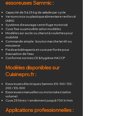
essoreuses Sammic :
Capacité de 5 à 25 kg de salade par cycle
Versions inox ou plastique alimentaire renforcé
(ABS)
Système d’essorage centrifuge motorisé
Cuve fixe ou amovible selon modèles
Modèles sur socle ou chariot à roulettes pour
mobilité
Commande simple : bouton marche/arrêt ou
minuterie
Pieds antidérapants et cuve perforée pour
évacuation de l’eau
Conforme normes CE & hygiène HACCP
Modèles disponibles sur
Cuisinepro.fr :
Essoreuses électriques Sammic ES-100 / ES-
200 / ES-300
Essoreuses manuelles ou motorisées (selon
volume)
Cuve 25 litres / rendement jusqu’à 700 tr/min
Applications professionnelles :