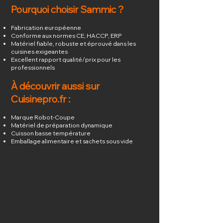
Pourquoi choisir Sammic ?
Fabrication européenne
Conforme aux normes CE, HACCP, ERP
Matériel fiable, robuste et éprouvé dans les
cuisines exigeantes
Excellent rapport qualité/prix pour les
professionnels
À découvrir aussi sur
Cuisinepro.fr :
Marque Robot-Coupe
Matériel de préparation dynamique
Cuisson basse température
Emballage alimentaire et sachets sous vide