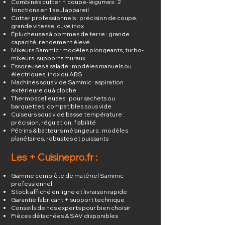
Combinés cutter + coupe-légumes : 2
fonctions en 1 seul appareil
Cutter professionnels : précision de coupe,
grande vitesse, cuve inox
Éplucheuses à pommes de terre : grande
capacité, rendement élevé
Mixeurs Sammic : modèles plongeants, turbo-
mixeurs, supports muraux
Essoreuses à salade : modèles manuels ou
électriques, inox ou ABS
Machines sous vide Sammic : aspiration
extérieure ou à cloche
Thermoscelleuses : pour sachets ou
barquettes, compatibles sous vide
Cuiseurs sous vide basse température :
précision, régulation, fiabilité
Pétrins & batteurs mélangeurs : modèles
planétaires, robustes et puissants
Les + Cuisinepro.fr :
Gamme complète de matériel Sammic
professionnel
Stock affiché en ligne et livraison rapide
Garantie fabricant + support technique
Conseils de nos experts pour bien choisir
Pièces détachées & SAV disponibles