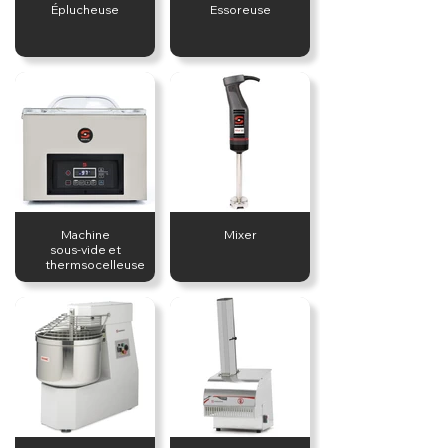
Éplucheuse
Essoreuse
Machine
Mixer
sous-vide et
thermsocelleuse