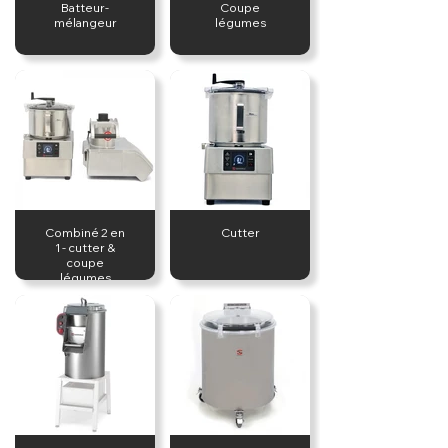
Batteur-
Coupe
mélangeur
légumes
Combiné 2 en
Cutter
1 - cutter &
coupe
légumes