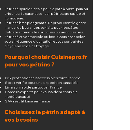
Pétrins à spirale : Idéals pour la pâte à pizza, pain ou
brioches, ils garantissent un pétrissage rapide et
homogène.
Pétrins à bras plongeants : Reproduisent le geste
manuel du boulanger, parfaits pour les pâtes
délicates comme les brioches ou viennoiseries.
Pétrins à cuve amovible ou fixe : Choisissez selon
votre fréquence d’utilisation et vos contraintes
d’hygiène et de nettoyage.
Pourquoi choisir Cuisinepro.fr
pour vos pétrins ?
Prix professionnels accessibles toute l’année
Stock vérifié pour une expédition sans délai
Livraison rapide partout en France
Conseils experts pour vous aider à choisir le
modèle adapté
SAV réactif basé en France
Choisissez le pétrin adapté à
vos besoins