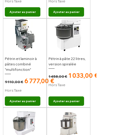
Hors Taxe
Hors Taxe
Ajouter au panier
Ajouter au panier
Pétrin et laminoir à
Pétrin à pâte 22 litres,
pâtes combiné
version spiralée
"multifonction"
Prix original
Prix promotionnel
1 033,00 €
1 458,00 €
Prix original
Prix promotionnel
6 777,00 €
9 110,00 €
Hors Taxe
Hors Taxe
Ajouter au panier
Ajouter au panier