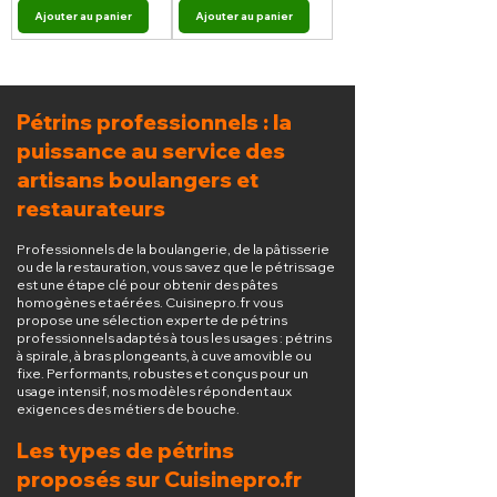
Ajouter au panier
Ajouter au panier
Pétrins professionnels : la
puissance au service des
artisans boulangers et
restaurateurs
Professionnels de la boulangerie, de la pâtisserie
ou de la restauration, vous savez que le pétrissage
est une étape clé pour obtenir des pâtes
homogènes et aérées. Cuisinepro.fr vous
propose une sélection experte de pétrins
professionnels adaptés à tous les usages : pétrins
à spirale, à bras plongeants, à cuve amovible ou
fixe. Performants, robustes et conçus pour un
usage intensif, nos modèles répondent aux
exigences des métiers de bouche.
Les types de pétrins
proposés sur Cuisinepro.fr