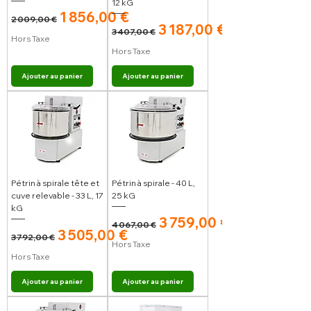
12 kG
Prix original
Prix promotionnel
1 856,00 €
2 009,00 €
Prix original
Prix promotionnel
3 187,00 €
3 407,00 €
Hors Taxe
Hors Taxe
Ajouter au panier
Ajouter au panier
Pétrin à spirale tête et
Pétrin à spirale - 40 L,
cuve relevable - 33 L, 17
25 kG
kG
Prix original
Prix promotionnel
3 759,00 €
4 067,00 €
Prix original
Prix promotionnel
3 505,00 €
3 792,00 €
Hors Taxe
Hors Taxe
Ajouter au panier
Ajouter au panier