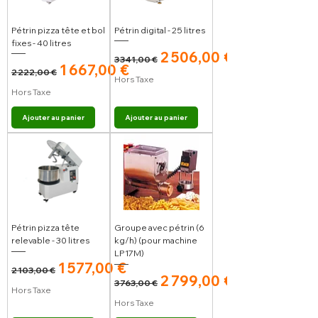
Pétrin pizza tête et bol
Pétrin digital - 25 litres
fixes - 40 litres
Prix original
Prix promotionnel
2 506,00 €
3 341,00 €
Prix original
Prix promotionnel
1 667,00 €
2 222,00 €
Hors Taxe
Hors Taxe
Ajouter au panier
Ajouter au panier
Pétrin pizza tête
Groupe avec pétrin (6
relevable - 30 litres
kg/h) (pour machine
LP17M)
Prix original
Prix promotionnel
1 577,00 €
2 103,00 €
Prix original
Prix promotionnel
2 799,00 €
3 763,00 €
Hors Taxe
Hors Taxe