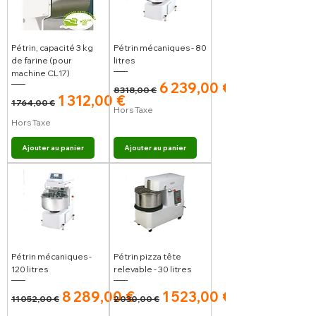
Pétrin, capacité 3 kg
Pétrin mécaniques - 80
de farine (pour
litres
machine CL17)
Prix original
Prix promotionnel
6 239,00 €
8 318,00 €
Prix original
Prix promotionnel
1 312,00 €
1 764,00 €
Hors Taxe
Hors Taxe
Ajouter au panier
Ajouter au panier
Pétrin mécaniques -
Pétrin pizza tête
120 litres
relevable - 30 litres
Prix original
Prix promotionnel
Prix original
Prix promotionnel
8 289,00 €
1 523,00 €
11 052,00 €
2 030,00 €