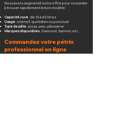
Nous avons segmenté notre offre pour vous aider
à trouver rapidement le bon modèle :
Capacité cuve
: de 10 à 60 litres
Usage
: intensif, quotidien ou ponctuel
Type de pâte
: pizza, pain, pâtisserie
Marques disponibles
: Diamond, Sammic etc...
Commandez votre pétrin
professionnel en ligne
Besoin d’un conseil avant achat ? Contactez nos
experts CHR. Nos pétrins sont sélectionnés pour
leur fiabilité et leur performance. Commandez
dès maintenant sur Cuisinepro.fr !
Découvrez également
Fours à pizza professionnels
Batteurs mélangeurs
Tables inox