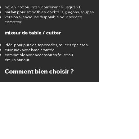
bol en inox ou Tritan, contenance jusqu’à 2 L
parfait pour smoothies, cocktails, glaçons, soupes
version silencieuse disponible pour service
comptoir
mixeur de table / cutter
idéal pour purées, tapenades, sauces épaisses
cuve inox avec lame crantée
compatible avec accessoires fouet ou
émulsionneur
Comment bien choisir ?
usage mobile / cuisine chaude → mixeur
plongeant
boissons et bar → blender haute puissance
textures épaisses → cutter-mixeur de table
précision → modèles avec variateur électronique
ou digital
Les experts CuisinePro.fr vous conseillent pour
sélectionner le mixeur professionnel adapté à
votre activité, votre volume de production et
votre usage quotidien.