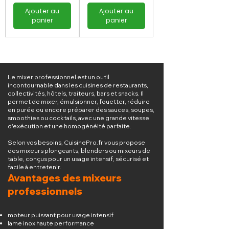
Ajouter au
Ajouter au
panier
panier
Le mixer professionnel est un outil
incontournable dans les cuisines de restaurants,
collectivités, hôtels, traiteurs, bars et snacks. Il
permet de mixer, émulsionner, fouetter, réduire
en purée ou encore préparer des sauces, soupes,
smoothies ou cocktails, avec une grande vitesse
d'exécution et une homogénéité parfaite.
Selon vos besoins, CuisinePro.fr vous propose
des mixeurs plongeants, blenders ou mixeurs de
table, conçus pour un usage intensif, sécurisé et
facile à entretenir.
Avantages des mixeurs
professionnels
moteur puissant pour usage intensif
lame inox haute performance