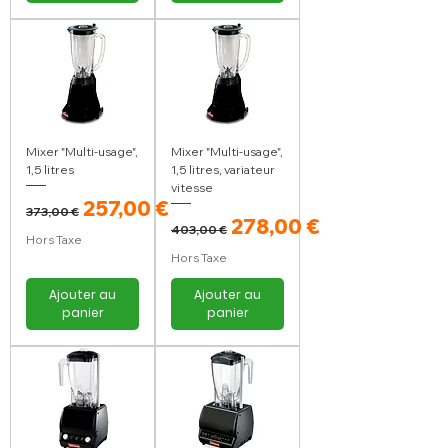
Mixer "Multi-usage",
Mixer "Multi-usage",
1,5 litres
1,5 litres, variateur
vitesse
Prix original
Prix promotionnel
257,00 €
373,00 €
Prix original
Prix promotionnel
278,00 €
403,00 €
Hors Taxe
Hors Taxe
Ajouter au
Ajouter au
panier
panier