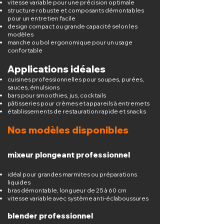
vitesse variable pour une précision optimale
structure robuste et composants démontables
pour un entretien facile
design compact ou grande capacité selon les
modèles
manche ou bol ergonomique pour un usage
confortable
Applications idéales
cuisines professionnelles pour soupes, purées,
sauces, émulsions
bars pour smoothies, jus, cocktails
pâtisseries pour crèmes et appareils à entremets
établissements de restauration rapide et snacks
Nos modèles disponibles
mixeur plongeant professionnel
idéal pour grandes marmites ou préparations
liquides
bras démontable, longueur de 25 à 60 cm
vitesse variable avec système anti-éclaboussures
blender professionnel