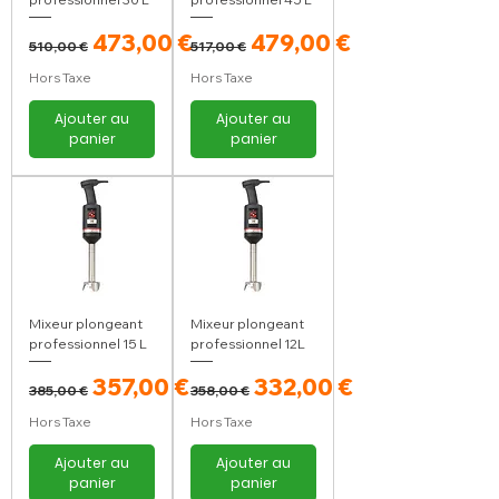
Prix original
Prix promotionnel
Prix original
Prix promotionnel
473,00 €
479,00 €
510,00 €
517,00 €
Hors Taxe
Hors Taxe
Ajouter au
Ajouter au
panier
panier
Mixeur plongeant
Mixeur plongeant
professionnel 15 L
professionnel 12L
Prix original
Prix promotionnel
Prix original
Prix promotionnel
357,00 €
332,00 €
385,00 €
358,00 €
Hors Taxe
Hors Taxe
Ajouter au
Ajouter au
panier
panier