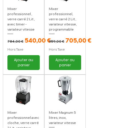
Mixer
Mixer
professionnel ,
professionnel,
verre carré 2 Lit ,
verre carré 2 Lit ,
avec timer -
variateur vitesse,
variateur vitesse
programmable
Prix original
Prix promotionnel
Prix original
Prix promotionnel
540,00 €
705,00 €
784,00 €
959,00 €
Hors Taxe
Hors Taxe
Ajouter au
Ajouter au
panier
panier
Mixer
Mixer Magnum 5
professionnel avec
litres, inox,
cloche, verre carré
variateur vitesse
2 Lit , variateur